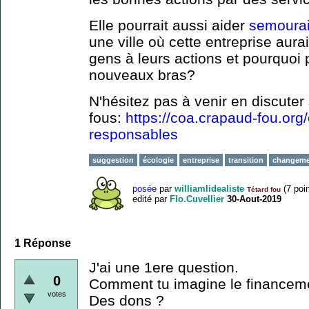
Elle pourrait aussi aider
semoura
une ville où cette entreprise aurai
gens à leurs actions et pourquoi 
nouveaux bras?
N'hésitez pas à venir en discuter
fous:
https://coa.crapaud-fou.org
responsables
suggestion
écologie
entreprise
transition
changeme
posée
par
williamlidealiste
(
7
poin
Tétard fou
edité
par
Flo.Cuvellier
30-Aout-2019
1
Réponse
J'ai une 1ere question.
0
Comment tu imagine le financeme
votes
Des dons ?