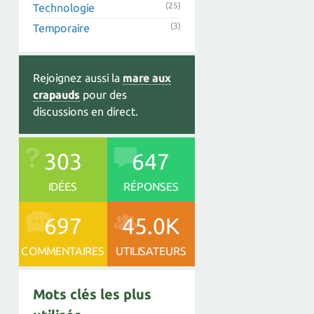
(25)
Technologie
(3)
Temporaire
Rejoignez aussi la
mare aux
crapauds
pour des
discussions en direct.
303
647
IDÉES
RÉPONSES
697
45.0K
COMMENTAIRES
UTILISATEURS
Mots clés les plus