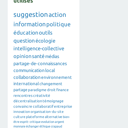
utilisés
suggestion
action
information
politique
éducation
outils
question
écologie
intelligence-collective
opinion
santé
médias
partage-de-connaissances
communication
local
collaboration
environnement
international
changement
partage
paradigme
droit
finance
rencontres
créativité
décentralisation
témoignage
convaincre
collaboratif
entreprise
innovation
organisation-du-site
culture
plateforme
alternative
bien-
être
esprit-critique
evolution
argent
monnaie
échanger
éthique
crapaud