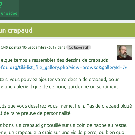
 une idée
 un crapaud
(
349
points)
10-Septembre-2019
dans
Collaboratif
uelque temps a rassembler des dessins de crapauds
-fou.org/tiki-list_file_gallery.php?view=browse&galleryId=76
te si vous pouviez ajouter votre dessin de crapaud, pour
ire une galerie digne de ce nom, qui donne un sentiment
auds que vous dessinez vous-meme, hein. Pas de crapaud piqué
st de faire preuve de personnalité.
t bons: un crapaud gribouillé sur un coin de nappe au restau
e, un crapeau a la craie sur une vieille pierre, ou bien quoi