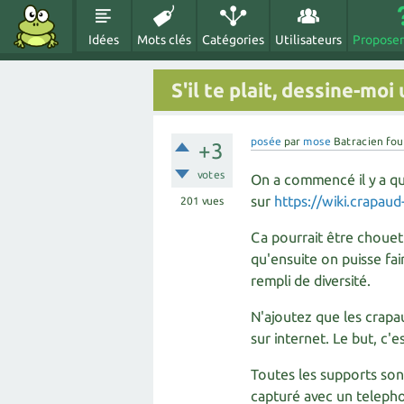
Idées
Mots clés
Catégories
Utilisateurs
Proposer
S'il te plait, dessine-moi
posée
par
mose
Batracien fou
+3
votes
On a commencé il y a q
sur
https://wiki.crapaud
201
vues
Ca pourrait être chouet
qu'ensuite on puisse fa
rempli de diversité.
N'ajoutez que les crap
sur internet. Le but, c'e
Toutes les supports son
capturé avec un telephon