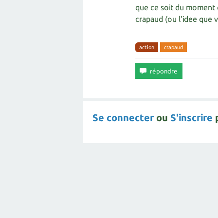
que ce soit du moment o
crapaud (ou l'idee que vo
action
crapaud
Se connecter
ou
S'inscrire
p