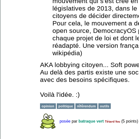
mouvement qui s'est créé en 
législatives de 2013, dans le
citoyens de décider directem
Pour cela, le mouvement a d
open source, DemocracyOS p
chaque projet de loi et dont l
réadapté. Une version françai
wikipédia)
AKA lobbying citoyen... Soft powe
Au delà des partis existe une soci
avec des besoins spécifiques.
Voilà l'idée. :)
opinion
politique
référendum
outils
posée
par
batraque vert
(
5
points)
Tétard fou