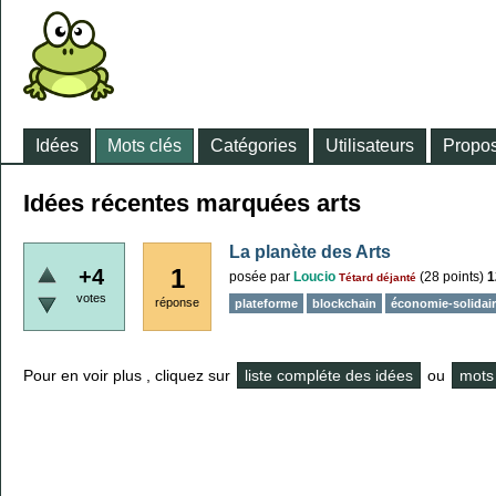
Idées
Mots clés
Catégories
Utilisateurs
Propos
Idées récentes marquées arts
La planète des Arts
1
+4
posée
par
Loucio
(
28
points)
1
Tétard déjanté
votes
réponse
plateforme
blockchain
économie-solidai
Pour en voir plus , cliquez sur
liste compléte des idées
ou
mots 