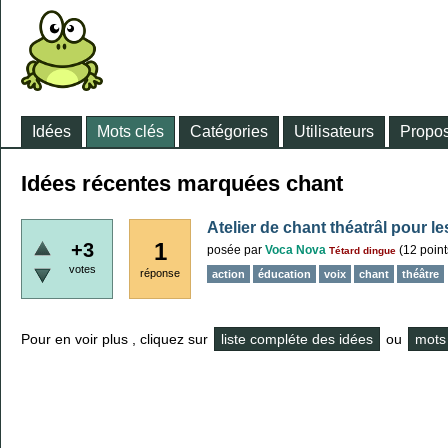
Idées
Mots clés
Catégories
Utilisateurs
Propos
Idées récentes marquées chant
Atelier de chant théatrâl pour l
1
+3
posée
par
Voca Nova
(
12
point
Tétard dingue
votes
réponse
action
éducation
voix
chant
théâtre
Pour en voir plus , cliquez sur
liste compléte des idées
ou
mots 