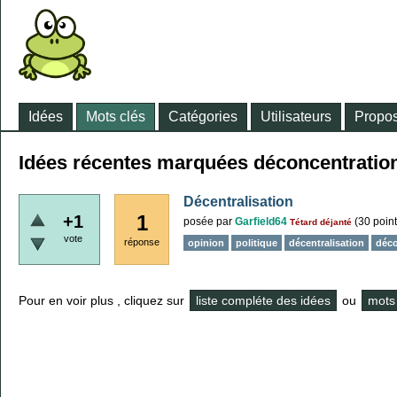
Idées
Mots clés
Catégories
Utilisateurs
Propos
Idées récentes marquées déconcentratio
Décentralisation
1
+1
posée
par
Garfield64
(
30
point
Tétard déjanté
vote
réponse
opinion
politique
décentralisation
déco
Pour en voir plus , cliquez sur
liste compléte des idées
ou
mots 