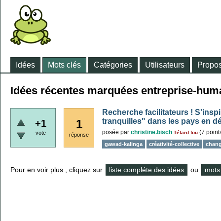
Idées
Mots clés
Catégories
Utilisateurs
Propos
Idées récentes marquées entreprise-hum
Recherche facilitateurs ! S'insp
tranquilles" dans les pays en 
1
+1
posée
par
christine.bisch
(
7
point
vote
Tétard fou
réponse
gawad-kalinga
créativité-collective
chan
Pour en voir plus , cliquez sur
liste compléte des idées
ou
mots 