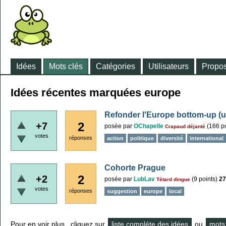
Idées
Mots clés
Catégories
Utilisateurs
Propos
Idées récentes marquées europe
Refonder l'Europe bottom-up (u
2
+7
posée
par
OChapelle
(
166
po
Crapaud déjanté
votes
réponses
action
politique
diversité
international
Cohorte Prague
2
+2
posée
par
LubLav
(
9
points)
27
Tétard dingue
votes
réponses
suggestion
europe
local
Pour en voir plus , cliquez sur
liste compléte des idées
ou
mots 