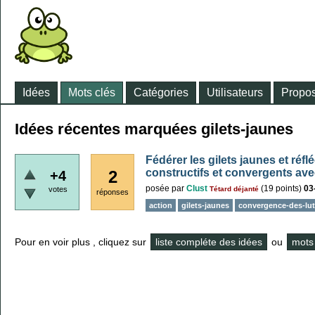
Idées
Mots clés
Catégories
Utilisateurs
Propos
Idées récentes marquées gilets-jaunes
Fédérer les gilets jaunes et réf
constructifs et convergents ave
2
+4
posée
par
Clust
(
19
points)
03
votes
Tétard déjanté
réponses
action
gilets-jaunes
convergence-des-lut
Pour en voir plus , cliquez sur
liste compléte des idées
ou
mots 