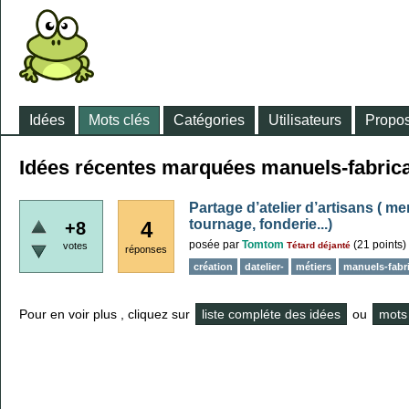
Idées
Mots clés
Catégories
Utilisateurs
Propos
Idées récentes marquées manuels-fabrica
Partage d’atelier d’artisans ( me
tournage, fonderie...)
4
+8
posée
par
Tomtom
(
21
points)
votes
Tétard déjanté
réponses
création
datelier-
métiers
manuels-fabri
Pour en voir plus , cliquez sur
liste compléte des idées
ou
mots 