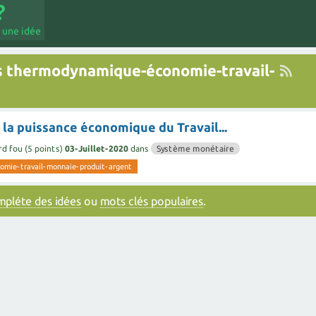
 une idée
s thermodynamique-économie-travail-
 la puissance économique du Travail...
rd fou
(
5
points)
03-Juillet-2020
dans
Système monétaire
mie-travail-monnaie-produit-argent
ompléte des idées
ou
mots clés populaires
.