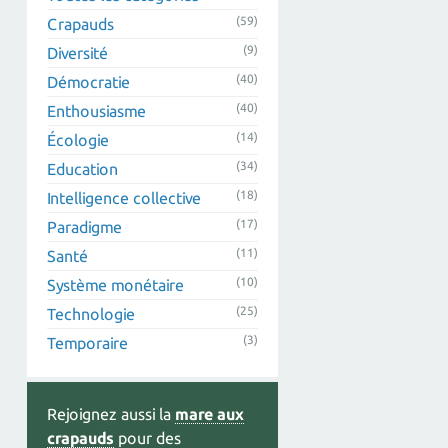
(59)
Crapauds
(9)
Diversité
(40)
Démocratie
(40)
Enthousiasme
(14)
Écologie
(34)
Education
(18)
Intelligence collective
(17)
Paradigme
(11)
Santé
(10)
Système monétaire
(25)
Technologie
(3)
Temporaire
Rejoignez aussi la
mare aux
crapauds
pour des