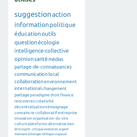
suggestion
action
information
politique
éducation
outils
question
écologie
intelligence-collective
opinion
santé
médias
partage-de-connaissances
communication
local
collaboration
environnement
international
changement
partage
paradigme
droit
finance
rencontres
créativité
décentralisation
témoignage
convaincre
collaboratif
entreprise
innovation
organisation-du-site
culture
plateforme
alternative
bien-
être
esprit-critique
evolution
argent
monnaie
échanger
éthique
crapaud