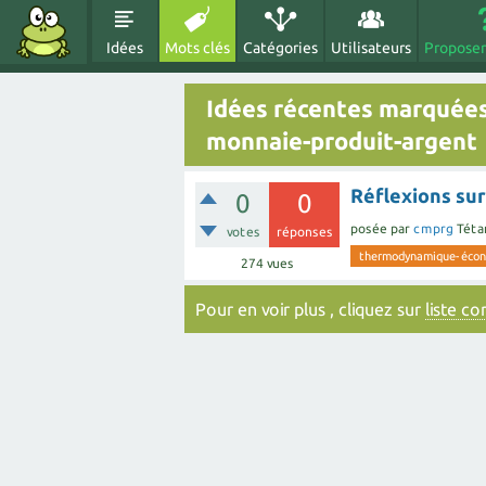
Idées
Mots clés
Catégories
Utilisateurs
Proposer
Idées récentes marquée
monnaie-produit-argent
Réflexions sur
0
0
posée
par
cmprg
Téta
votes
réponses
thermodynamique-écono
274
vues
Pour en voir plus , cliquez sur
liste c