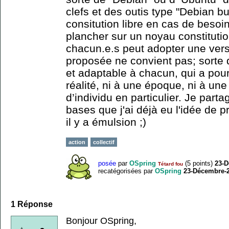
clefs et des outis type "Debian bu
consitution libre en cas de besoi
plancher sur un noyau constitutio
chacun.e.s peut adopter une versio
proposée ne convient pas; sorte
et adaptable à chacun, qui a pour
réalité, ni à une époque, ni à un
d’individu en particulier. Je part
bases que j'ai déjà eu l'idée de 
il y a émulsion ;)
action
collectif
posée
par
OSpring
(
5
points)
23-D
Tétard fou
recatégorisées
par
OSpring
23-Décembre-
1
Réponse
Bonjour OSpring,