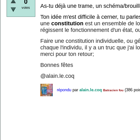
0
As-tu déjà une trame, un schéma/broui
votes
Ton idée m'est difficile à cerner, tu parle
u
ne
constitution
est un ensemble de lo
régissent le fonctionnement d'un état, 
Faire une constitution individuelle, ou 
chaque l'individu, il y a un truc que j'ai
merci pour ton retour;
Bonnes fêtes
@alain.le.coq
répondu
par
alain.le.coq
(
386
poi
Batracien fou