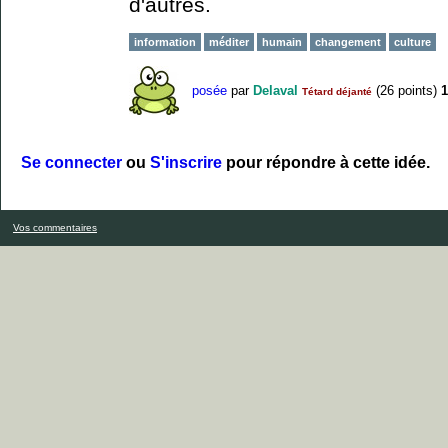
d'autres.
information
méditer
humain
changement
culture
posée
par
Delaval
(
26
points)
1
Tétard déjanté
Se connecter
ou
S'inscrire
pour répondre à cette idée.
Vos commentaires