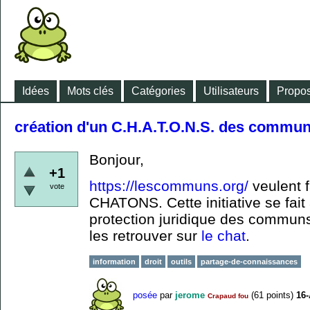
Idées
Mots clés
Catégories
Utilisateurs
Propos
création d'un C.H.A.T.O.N.S. des commu
Bonjour,
+1
https://lescommuns.org/
veulent f
vote
CHATONS. Cette initiative se fait
protection juridique des communs
les retrouver sur
le chat
.
information
droit
outils
partage-de-connaissances
posée
par
jerome
(
61
points)
16-
Crapaud fou