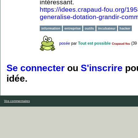
intéressant.
https://idees.crapaud-fou.org/195
generalise-dotation-grandir-com
information
entreprise
outils
incubateur
hacker
posée
par
Tout est possible
(
39
Crapaud fou
Se connecter
ou
S'inscrire
pou
idée.
Vos commentaires