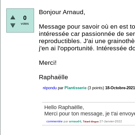
Bonjour Arnaud,
0
votes
Message pour savoir où en est ton
intéressée car passionnée de sem
reproductibles. J'ai une grainot
j'en ai l'opportunité. Intéressée d
Merci!
Raphaëlle
répondu
par
Plantisserie
(
3
points)
18-Octobre-2021
Hello Raphaëlle,
Merci pour ton message, je t'ai envoy
commentée
par
arnaud-L
27-Janvier-2022
Tétard dingue