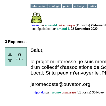
information
écologie
graine
échanger
outils
posée
par
arnaud-L
(
11
points)
22-Novemb
Tétard dingue
recatégorisées
par
arnaud-L
22-Novembre-2020
3
Réponses
Salut,
0
votes
le projet m'intéresse; je suis mem
d'un collectif d'associations de So
Local; Si tu peux m'envoyer le .P
jeromecoste@ouvaton.org
répondu
par
jerome
(
61
points)
30-Novem
Crapaud fou