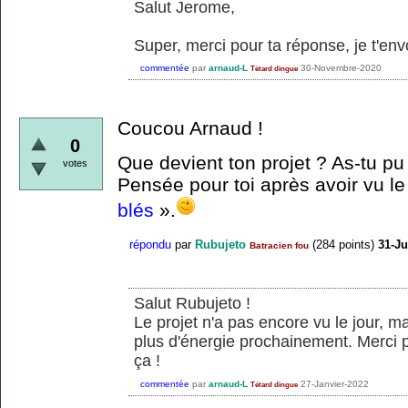
Salut Jerome,
Super, merci pour ta réponse, je t'envo
commentée
par
arnaud-L
30-Novembre-2020
Tétard dingue
Coucou Arnaud !
0
Que devient ton projet ? As-tu pu
votes
Pensée pour toi après avoir vu l
blés
».
répondu
par
Rubujeto
(
284
points)
31-Ju
Batracien fou
Salut Rubujeto !
Le projet n'a pas encore vu le jour, mai
plus d'énergie prochainement. Merci p
ça !
commentée
par
arnaud-L
27-Janvier-2022
Tétard dingue