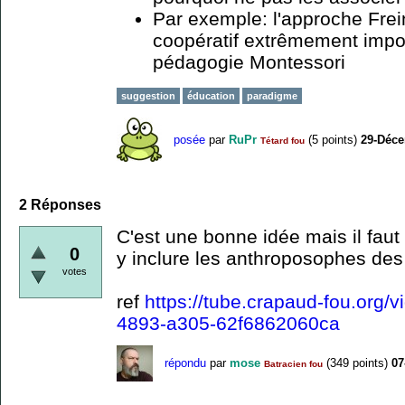
Par exemple: l'approche Frei
coopératif extrêmement impor
pédagogie Montessori
suggestion
éducation
paradigme
posée
par
RuPr
(
5
points)
29-Déce
Tétard fou
2
Réponses
C'est une bonne idée mais il faut 
0
y inclure les anthroposophes des 
votes
ref
https://tube.crapaud-fou.org
4893-a305-62f6862060ca
répondu
par
mose
(
349
points)
07
Batracien fou