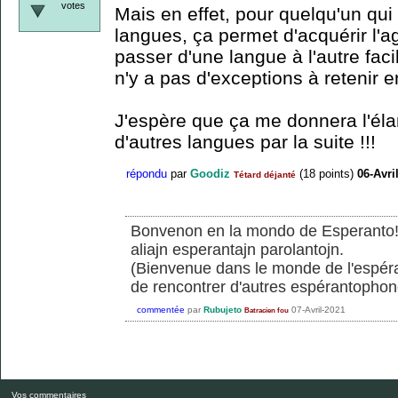
votes
Mais en effet, pour quelqu'un qui
langues, ça permet d'acquérir l'a
passer d'une langue à l'autre faci
n'y a pas d'exceptions à retenir e
J'espère que ça me donnera l'él
d'autres langues par la suite !!!
répondu
par
Goodiz
(
18
points)
06-Avri
Tétard déjanté
Bonvenon en la mondo de Esperanto! M
aliajn esperantajn parolantojn.
(Bienvenue dans le monde de l'espéra
de rencontrer d'autres espérantophon
commentée
par
Rubujeto
07-Avril-2021
Batracien fou
Vos commentaires