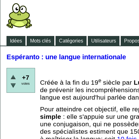
Idées
Mots clés
Catégories
Utilisateurs
Propos
Espéranto : une langue internationale
+7
e
Créée à la fin du 19
siècle par
L
votes
de prévenir les incompréhension
langue est aujourd'hui parlée da
Pour atteindre cet objectif, elle 
simple
: elle s'appuie sur une g
une conjugaison, qui ne possèden
des spécialistes estiment que 15
à maîtriser la langue; soit
10 fois