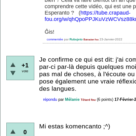
comprendre cette vidéo, qui est une 
Esperanto ? (
https://tube.crapaud-
fou.org/w/qhQpoPPJKuVzWCVsz88
Ĝis!
commentée
par
Rubujeto
23-Janvier-2022
Batracien fou
Je confirme ce qui est dit: j'ai 
+1
par-ci par-là depuis quelques mo
vote
pas mal de choses, à l'écoute ou 
pose également une vraie réflexion
des langues.
répondu
par
Mélanie
(
6
points)
17-Février-
Tétard fou
Mi estas komencanto ;^)
0