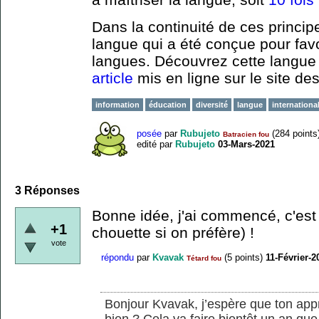
Dans la continuité de ces princip
langue qui a été conçue pour favo
langues. Découvrez cette langu
article
mis en ligne sur le site de
information
éducation
diversité
langue
internationa
posée
par
Rubujeto
(
284
points
Batracien fou
edité
par
Rubujeto
03-Mars-2021
3
Réponses
Bonne idée, j'ai commencé, c'est 
+1
chouette si on préfère) !
vote
répondu
par
Kvavak
(
5
points)
11-Février-2
Tétard fou
Bonjour Kvavak, j’espère que ton app
bien ? Cela va faire bientôt un an q