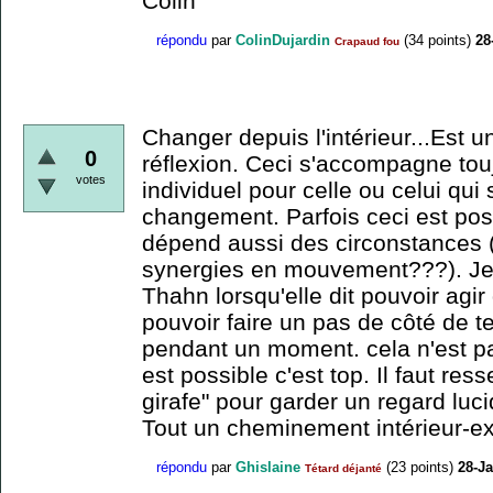
Colin
répondu
par
ColinDujardin
(
34
points)
28
Crapaud fou
Changer depuis l'intérieur...Est 
0
réflexion. Ceci s'accompagne tou
votes
individuel pour celle ou celui qui
changement. Parfois ceci est pos
dépend aussi des circonstances 
synergies en mouvement???). Je
Thahn lorsqu'elle dit pouvoir agir
pouvoir faire un pas de côté de te
pendant un moment. cela n'est pas
est possible c'est top. Il faut re
girafe" pour garder un regard luci
Tout un cheminement intérieur-e
répondu
par
Ghislaine
(
23
points)
28-Ja
Tétard déjanté