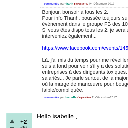
commentée
par
thanh
04-Décembre-2017
Batracien fou
Bonjour, bonsoir à tous les 2.
Pour info Thanh, poussée toujours sur 
événement dans le groupe FB des 100
Si vous êtes dispo tous les 2, je sera
interveniez également...
https://www.facebook.com/events/1
Là, j'ai mis du temps pour me réveille
suis à fond pour voir s'il y a des solut
entreprises à des dirigeants toxiques, 
salariés... Je parle surtout de la maj
où la marge de manœuvre pour bouger
faible/compliquée.
commentée
par
isabelle
11-Décembre-2017
Crapaud fou
Hello isabelle ,
+2
votes