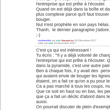
l'entreprise qui est prête à t'écouter.
Quand on est déjà dans la boîte et da
plus complexe parce qu'il faut trouver
bouger.
Nul n'est prophète en son pays hélas.
Thanh, le dernier paragraphe j'adore.
;-)
commentée
par
eric
04-Décembre-2017
Batracien fou
edité
par
eric
04-Décembre-2017
C'est ça qui est intéressant !
Tu écris : "'il y a déjà volonté de ch
l'entreprise qui est prête à t'écouter.
dans la pyramide, c'est une autre pai
Ben à chaque fois, il y avait des per
qui avaient envie de bouger les lignes..
étaient, on a fait ce qu'on a pu pour le
Ca a pas marché à tous les coups, ma
Que ce soit en haut ou en bas, les per
que ça a fait un déclic d'abord dans le
aussi.
On pourrait discuter de plein d'exempl