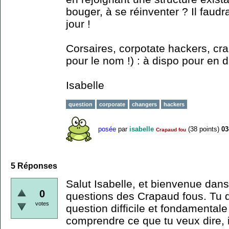
bouger, à se réinventer ? Il faudr
jour !
Corsaires, corpotate hackers, c
pour le nom !) : à dispo pour en d
Isabelle
question
corporate
changers
hackers
posée
par
isabelle
(
38
points)
03
Crapaud fou
5
Réponses
Salut Isabelle, et bienvenue dans
0
questions des Crapaud fous. Tu d
votes
question difficile et fondamentale
comprendre ce que tu veux dire, il