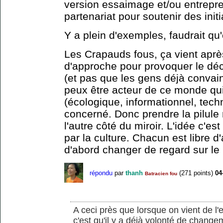
version essaimage et/ou entrepre
partenariat pour soutenir des init
Y a plein d'exemples, faudrait qu'
Les Crapauds fous, ça vient après
d'approche pour provoquer le déc
(et pas que les gens déjà convain
peux être acteur de ce monde qui
(écologique, informationnel, tech
concerné. Donc prendre la pilule 
l'autre côté du miroir. L'idée c'e
par la culture. Chacun est libre d'
d'abord changer de regard sur l
répondu
par
thanh
(
271
points)
04
Batracien fou
A ceci près que lorsque on vient de l'e
c'est qu'il y a déjà volonté de change