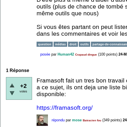
outils (plus de chance de tombé su
même outils que nous)
Si vous êtes partant on peut lister 
dans les commentaires et voir les
question
médias
droit
outils
partage-de-connaissa
posée
par
Human42
(
100
points)
24-M
Crapaud dingue
1
Réponse
Framasoft fait un tres bon travail 
+2
a ce sujet, ils ont deja une liste 
votes
disponible:
https://framasoft.org/
répondu
par
mose
(
349
points)
24
Batracien fou