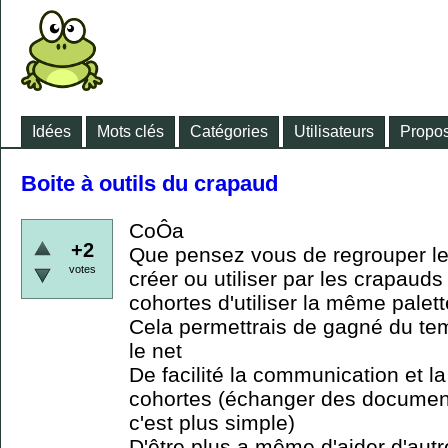
Idées
Mots clés
Catégories
Utilisateurs
Propos
Boite à outils du crapaud
CoÔa
+2
Que pensez vous de regrouper les
votes
créer ou utiliser par les crapauds
cohortes d'utiliser la même palette
Cela permettrais de gagné du tem
le net
De facilité la communication et la
cohortes (échanger des documen
c'est plus simple)
D'être plus a même d'aider d'autr