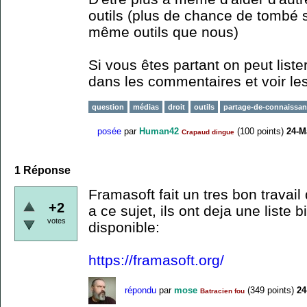
outils (plus de chance de tombé su
même outils que nous)
Si vous êtes partant on peut lister 
dans les commentaires et voir les
question
médias
droit
outils
partage-de-connaissa
posée
par
Human42
(
100
points)
24-M
Crapaud dingue
1
Réponse
Framasoft fait un tres bon travail 
+2
a ce sujet, ils ont deja une liste 
votes
disponible:
https://framasoft.org/
répondu
par
mose
(
349
points)
24
Batracien fou