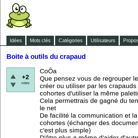
Idées
Mots clés
Catégories
Utilisateurs
Propos
Boite à outils du crapaud
CoÔa
+2
Que pensez vous de regrouper les
votes
créer ou utiliser par les crapauds
cohortes d'utiliser la même palette
Cela permettrais de gagné du tem
le net
De facilité la communication et la
cohortes (échanger des documen
c'est plus simple)
D'être plus a même d'aider d'autr