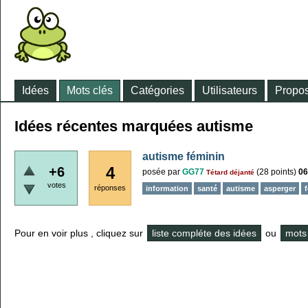
Idées
Mots clés
Catégories
Utilisateurs
Propos
Idées récentes marquées autisme
autisme féminin
4
+6
posée
par
GG77
(
28
points)
06
Tétard déjanté
votes
réponses
information
santé
autisme
asperger
Pour en voir plus , cliquez sur
liste compléte des idées
ou
mots 