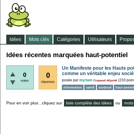
Idées
Mots clés
Catégories
Utilisateurs
Propos
Idées récentes marquées haut-potentiel
Un Manifeste pour les Hauts pote
comme un véritable enjeu socié
0
0
posée
par
myriam
(
233
poin
votes
Crapaud déjanté
réponses
information
santé
surdoué
haut-potent
Pour en voir plus , cliquez sur
liste compléte des idées
ou
mots 