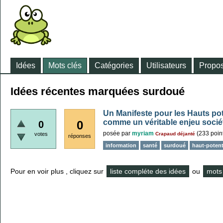
Idées
Mots clés
Catégories
Utilisateurs
Propos
Idées récentes marquées surdoué
Un Manifeste pour les Hauts pote
comme un véritable enjeu socié
0
0
posée
par
myriam
(
233
poin
votes
Crapaud déjanté
réponses
information
santé
surdoué
haut-potent
Pour en voir plus , cliquez sur
liste compléte des idées
ou
mots 