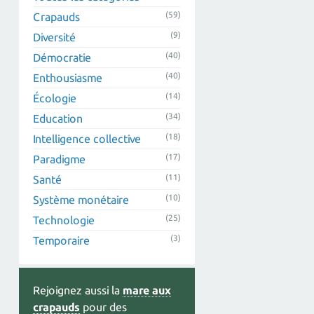
(59)
Crapauds
(9)
Diversité
(40)
Démocratie
(40)
Enthousiasme
(14)
Écologie
(34)
Education
(18)
Intelligence collective
(17)
Paradigme
(11)
Santé
(10)
Système monétaire
(25)
Technologie
(3)
Temporaire
Rejoignez aussi la
mare aux
crapauds
pour des