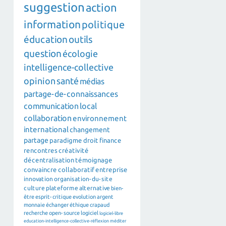
suggestion
action
information
politique
éducation
outils
question
écologie
intelligence-collective
opinion
santé
médias
partage-de-connaissances
communication
local
collaboration
environnement
international
changement
partage
paradigme
droit
finance
rencontres
créativité
décentralisation
témoignage
convaincre
collaboratif
entreprise
innovation
organisation-du-site
culture
plateforme
alternative
bien-
être
esprit-critique
evolution
argent
monnaie
échanger
éthique
crapaud
recherche
open-source
logiciel
logiciel-libre
education-intelligence-collective-réflexion
méditer