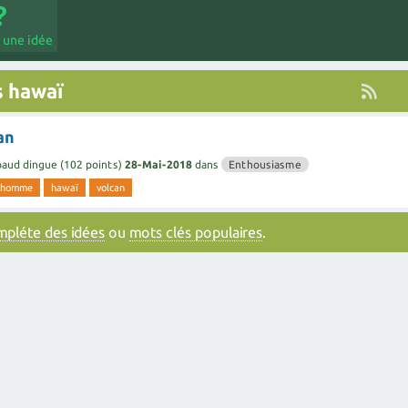
 une idée
s hawaï
an
paud dingue
(
102
points)
28-Mai-2018
dans
Enthousiasme
homme
hawaï
volcan
ompléte des idées
ou
mots clés populaires
.