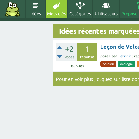
Idées
Mots clés
Catégories
Utilisateurs
Proposer
Idées récentes marquée
Leçon de Volc
+2
1
posée
par
Patrick
Cra
votes
réponse
opinion
écologie
186
vues
Pour en voir plus , cliquez sur
liste c