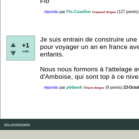
Flo
répondu
par
Flo.Cuvellier
(
127
points)
Crapaud dingue
Je suis entrain de construire une
+1
pour voyager un an en france a
vote
enfants.
Nous nous formons à l'attelage a
d'Amboise, qui sont top à ce nive
répondu
par
ptitbenh
(
9
points)
23-Octo
Tétard dingue
Vos commentaires