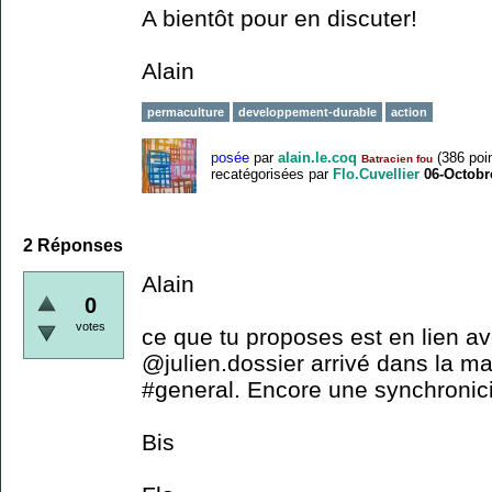
A bientôt pour en discuter!
Alain
permaculture
developpement-durable
action
posée
par
alain.le.coq
(
386
poin
Batracien fou
recatégorisées
par
Flo.Cuvellier
06-Octobr
2
Réponses
Alain
0
votes
ce que tu proposes est en lien a
@julien.dossier arrivé dans la m
#general. Encore une synchronici
Bis