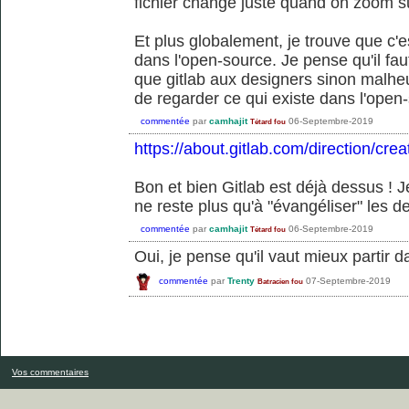
fichier change juste quand on zoom su
Et plus globalement, je trouve que c'
dans l'open-source. Je pense qu'il fau
que gitlab aux designers sinon malheur
de regarder ce qui existe dans l'open-
commentée
par
camhajit
06-Septembre-2019
Tétard fou
https://about.gitlab.com/direction/c
Bon et bien Gitlab est déjà dessus ! Je
ne reste plus qu'à "évangéliser" les d
commentée
par
camhajit
06-Septembre-2019
Tétard fou
Oui, je pense qu'il vaut mieux partir da
commentée
par
Trenty
07-Septembre-2019
Batracien fou
Vos commentaires