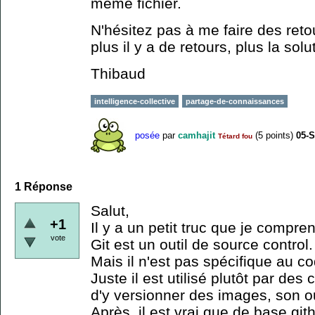
même fichier.
N'hésitez pas à me faire des ret
plus il y a de retours, plus la solu
Thibaud
intelligence-collective
partage-de-connaissances
posée
par
camhajit
(
5
points)
05-
Tétard fou
1
Réponse
Salut,
+1
Il y a un petit truc que je compre
vote
Git est un outil de source control.
Mais il n'est pas spécifique au co
Juste il est utilisé plutôt par de
d'y versionner des images, son o
Après, il est vrai que de base git