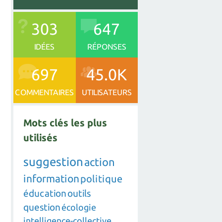
303
647
IDÉES
RÉPONSES
697
45.0K
COMMENTAIRES
UTILISATEURS
Mots clés les plus
utilisés
suggestion
action
information
politique
éducation
outils
question
écologie
intelligence-collective