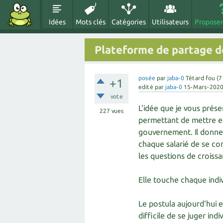
Idées
Mots clés
Catégories
Utilisateurs
Proposer
Plateforme de partage d
posée
par
jaba-0
Tétard fou
(
7
+1
edité
par
jaba-0
15-Mars-202
vote
L'idée que je vous prés
227
vues
permettant de mettre en
gouvernement. Il donne 
chaque salarié de se co
les questions de croissan
Elle touche chaque indiv
Le postula aujourd'hui e
difficile de se juger indi