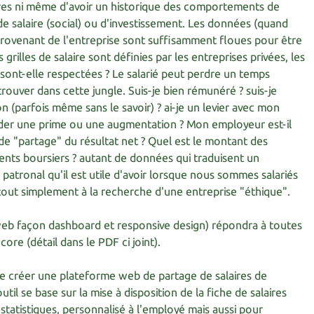
laires ni même d'avoir un historique des comportements de
de salaire (social) ou d'investissement. Les données (quand
 provenant de l'entreprise sont suffisamment floues pour être
s grilles de salaire sont définies par les entreprises privées, les
 sont-elle respectées ? Le salarié peut perdre un temps
trouver dans cette jungle. Suis-je bien rémunéré ? suis-je
n (parfois même sans le savoir) ? ai-je un levier avec mon
r une prime ou une augmentation ? Mon employeur est-il
de "partage" du résultat net ? Quel est le montant des
nts boursiers ? autant de données qui traduisent un
atronal qu'il est utile d'avoir lorsque nous sommes salariés
 tout simplement à la recherche d'une entreprise "éthique".
web façon dashboard et responsive design) répondra à toutes
ore (détail dans le PDF ci joint).
 de créer une plateforme web de partage de salaires de
il se base sur la mise à disposition de la fiche de salaires
statistiques, personnalisé à l'employé mais aussi pour