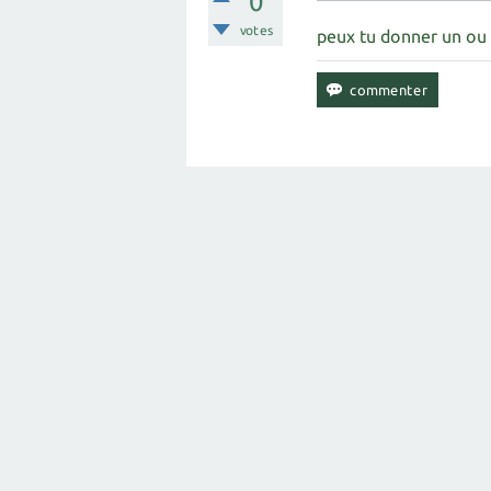
0
votes
peux tu donner un ou 