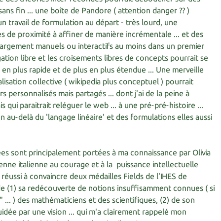
sans fin ... une boîte de Pandore ( attention danger ?? )
 travail de formulation au départ - très lourd, une
s de proximité à affiner de manière incrémentale ... et des
argement manuels ou interactifs au moins dans un premier
igation libre et les croisements libres de concepts pourrait se
 en plus rapide et de plus en plus étendue ... Une merveille
lisation collective ( wikipedia plus conceptuel ) pourrait
 personnalisés mais partagés ... dont j'ai de la peine à
is qui paraitrait reléguer le web ... à une pré-pré-histoire ...
n au-delà du 'langage linéaire' et des formulations elles aussi
dées sont principalement portées à ma connaissance par Olivia
nne italienne au courage et à la puissance intellectuelle
a réussi à convaincre deux médailles Fields de l'IHES de
, de (1) sa redécouverte de notions insuffisamment connues ( si
" ... ) des mathématiciens et des scientifiques, (2) de son
 guidée par une vision ... qui m'a clairement rappelé mon