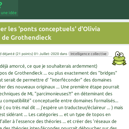
 une idée
 les 'ponts conceptuels' d'Olivia
s de Grothendieck
d déjanté
(
21
points)
01-Juillet-2020
dans
Intelligence collective
pas déjà amorcé, ce que je souhaiterais ardemment)
pos de Grothendieck ... ou plus exactement des "bridges"
but serait de permettre d' "interféconder" des domaines
er des nouveaux originaux ... Une première étape pourrait
s techniques de ML "parcimonieuses?!" en déteminant des
ou compatibilité" conceptuelle entre domaines formalisés...
 ( ou très mal dit ... j'espère un traducteur/éclaireur ... ) mais
st sidérant ... Les catégories ... et un type de topos en
'aller à l'essence des théories ... et créer des 'réseaux de
 des théories inter-fécondes pourrait déboucher sur des