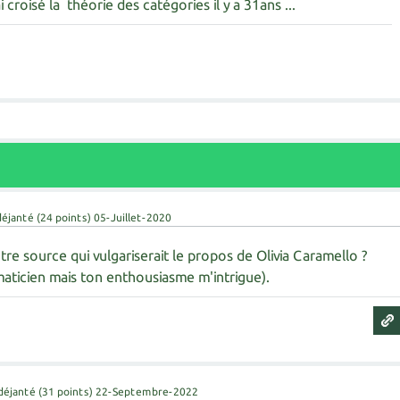
croisé la théorie des catégories il y a 31ans ...
déjanté
(
24
points)
05-Juillet-2020
tre source qui vulgariserait le propos de Olivia Caramello ?
aticien mais ton enthousiasme m'intrigue).
déjanté
(
31
points)
22-Septembre-2022