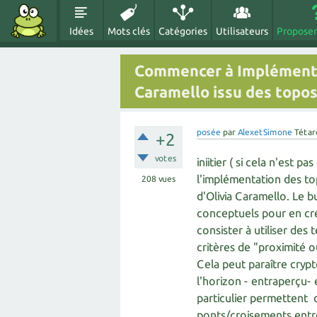
Idées
Mots clés
Catégories
Utilisateurs
Proposer
Commencer à Implémenter
Caramello issu des topo
posée
par
AlexetSimone
Tétar
+2
votes
iniitier ( si cela n'est 
l'implémentation des to
208
vues
d'Olivia Caramello. Le 
conceptuels pour en cré
consister à utiliser de
critères de "proximité 
Cela peut paraître crypté
l'horizon - entraperçu- e
particulier permettent d
ponts/croisements entre