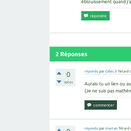
éblouissement quand j'ai 
2
Réponses
répondu
par
Gilles.0
Tétard 
0
votes
Aurais-tu un lien ou au
(Je ne suis pas mathém
répondu
par
mastao
Tétard 