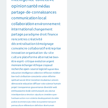
opinion
santé
médias
partage-de-connaissances
communication
local
collaboration
environnement
international
changement
partage
paradigme
droit
finance
rencontres
créativité
décentralisation
témoignage
convaincre
collaboratif
entreprise
innovation
organisation-du-site
culture
plateforme
alternative
bien-
être
esprit-critique
evolution
argent
monnaie
échanger
éthique
crapaud
recherche
open-source
logiciel
logiciel-libre
education-intelligence-collective-réflexion
méditer
low-tech
civilisation-consciente
union
réforme
spirituel
savoir-être
transition
incubateur
univers
démocratie
education
diffuser
vote
science
humain
projet
transparence
gouvernance
diversité
web
enthousiasme
école
communauté
zéro-déchet
interdépendance
émotion
sépulture
cimetière
open-
hardware
action-non-violente
developpement-durable
poésie
ecommerce
jeu-video
ecosysteme
transport
permaculture
référendum
definition
être-humain