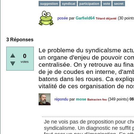
suggestion
syndicat
participation
vote
secret
posée
par
Garfield64
(
30
point
Tétard déjanté
3
Réponses
Le probleme du syndicalsme actue
0
un organe d'enjeu de pouvoir co
votes
centralisée. On y retrouve au fi
de je de coudes en interne, d'amb
batons dans les roues. Ca expliqu
vitalité de ces organisation de no
répondu
par
mose
(
349
points)
08
Batracien fou
Je ne vois pas de proposition pour c
syndicalisme. Un diagnostic ne suffit 