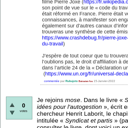
filmé Pierre Joxe (
https://fr.wikipedia
son point de vue sur le « code du travai
était réformé en France. Pierre était 
connaissances, à manifester son eng
également sur d’autres canaux d’inf
trouveras une synthèse de cette émiss
https://www.crashdebug.fr/pierre-joxe
du-travail
)
J’espère de tout coeur que tu trouver
l’oublions pas, le droit d’affiliation 
dans l’article 24 de la « Déclaration u
(
https://www.un.org/fr/universal-decl
commentée
par
Rubujeto
15-Janvier-2022
Batracien fou
Je rejoins
mose
. Dans le livre «
S
0
idées pour l'autogestion
», écrit 
votes
chercheur Henrit Laborit, le chapi
intitulée «
Syndicat et partis
» (pa
consulter le livre, dont voici un ext