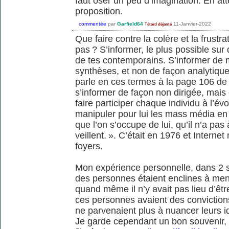
faut oser un peu d’imagination. En at
proposition.
commentée
par
Garfield64
11-Janvier-2022
Tétard déjanté
Que faire contre la colère et la frustr
pas ? S’informer, le plus possible sur 
de tes contemporains. S’informer de 
synthèses, et non de façon analytique
parle en ces termes à la page 106 de so
s’informer de façon non dirigée, mais c
faire participer chaque individu à l’é
manipuler pour lui les mass média en l
que l’on s’occupe de lui, qu’il n’a pas
veillent. ». C’était en 1976 et Internet
foyers.
Mon expérience personnelle, dans 2 sy
des personnes étaient enclines à menti
quand même il n’y avait pas lieu d’êtr
ces personnes avaient des convictions
ne parvenaient plus à nuancer leurs i
Je garde cependant un bon souvenir, c