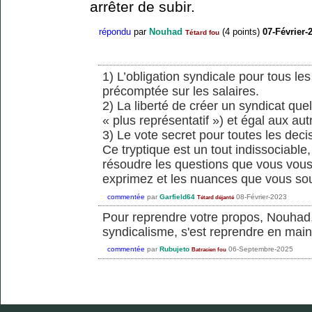
arrêter de subir.
répondu
par
Nouhad
(
4
points)
07-Février-
Tétard fou
1) L’obligation syndicale pour tous le
précomptée sur les salaires.
2) La liberté de créer un syndicat qu
« plus représentatif ») et égal aux aut
3) Le vote secret pour toutes les dec
Ce tryptique est un tout indissociable,
résoudre les questions que vous vous
exprimez et les nuances que vous sou
commentée
par
Garfield64
08-Février-2023
Tétard déjanté
Pour reprendre votre propos, Nouhad,
syndicalisme, s'est reprendre en main s
commentée
par
Rubujeto
06-Septembre-2025
Batracien fou