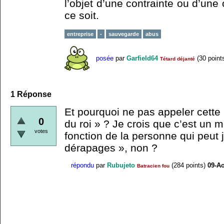
l’objet d’une contrainte ou d’une
ce soit.
entreprise
-
sauvegarde
abus
posée
par
Garfield64
(
30
point
Tétard déjanté
1
Réponse
Et pourquoi ne pas appeler cette 
0
du roi » ? Je crois que c’est un m
votes
fonction de la personne qui peut 
dérapages », non ?
répondu
par
Rubujeto
(
284
points)
09-Ao
Batracien fou