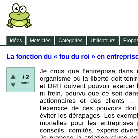
Idées
Mots clés
Catégories
Utilisateurs
Propos
La fonction du « fou du roi » en entrepris
Je crois que l’entreprise dans
+2
organisme où la liberté doit ten
votes
et DRH doivent pouvoir exercer 
ni frein, pourvu que ce soit dans 
actionnaires et des clients …
l’exercice de ces pouvoirs doi
éviter les dérapages. Les exemp
mortelles pour les entreprises
conseils, comités, experts dive
Je propose la création d’une no