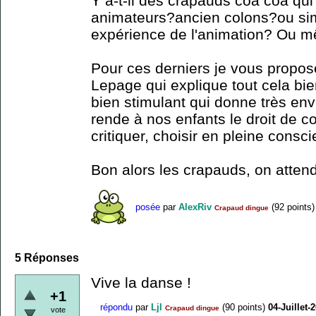
Y a-t-il des crapauds coa coa qu
animateurs?ancien colons?ou si
expérience de l'animation? Ou m
Pour ces derniers je vous propos
Lepage qui explique tout cela bi
bien stimulant qui donne très env
rende à nos enfants le droit de 
critiquer, choisir en pleine consc
Bon alors les crapauds, on atte
posée
par
AlexRiv
(
92
points)
Crapaud dingue
5
Réponses
Vive la danse !
+1
répondu
par
Ljl
(
90
points)
04-Juillet-
Crapaud dingue
vote