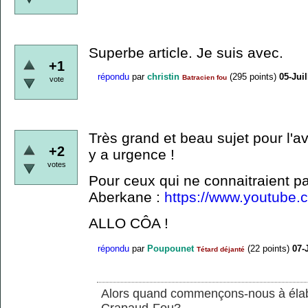
Superbe article. Je suis avec.
+1
répondu
par
christin
(
295
points)
05-Juil
Batracien fou
vote
Très grand et beau sujet pour l'ave
+2
y a urgence !
votes
Pour ceux qui ne connaitraient pa
Aberkane :
https://www.youtube
ALLO CÔA !
répondu
par
Poupounet
(
22
points)
07-
Tétard déjanté
Alors quand commençons-nous à élabor
Crapaud-Fou?