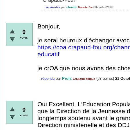
commentée
par
christin
08-Juillet-2018
Batracien fou
Bonjour,
0
votes
je serai heureux d'échanger avec
https://coa.crapaud-fou.org/cha
educatif
je crOA que nous avons des chos
répondu
par
Pruls
(
87
points)
23-Octo
Crapaud dingue
Oui Excellent. L'Education Popula
0
que la Direction de la Jeunesse
votes
longtemps soutenu avant le gran
Direction ministérielle et des DDJ