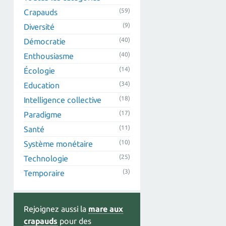
(59)
Crapauds
(9)
Diversité
(40)
Démocratie
(40)
Enthousiasme
(14)
Écologie
(34)
Education
(18)
Intelligence collective
(17)
Paradigme
(11)
Santé
(10)
Système monétaire
(25)
Technologie
(3)
Temporaire
Rejoignez aussi la
mare aux
crapauds
pour des