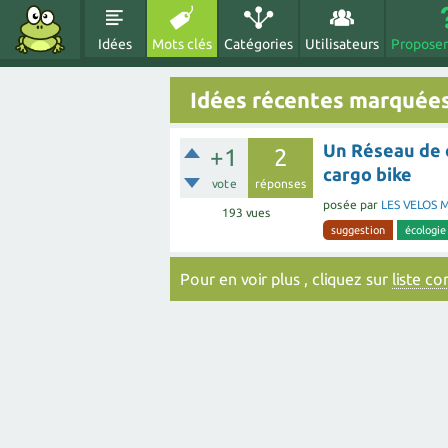
Idées
Mots clés
Catégories
Utilisateurs
Proposer
Idées récentes marquées
Un Réseau de c
+1
2
cargo bike
vote
réponses
posée
par
LES VELOS 
193
vues
suggestion
écologie
Pour en voir plus , cliquez sur
liste c