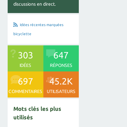
discussions en direct.
Idées récentes marquées
bicyclette
303
647
IDÉES
RÉPONSES
697
45.2K
COMMENTAIRES
UTILISATEURS
Mots clés les plus
utilisés