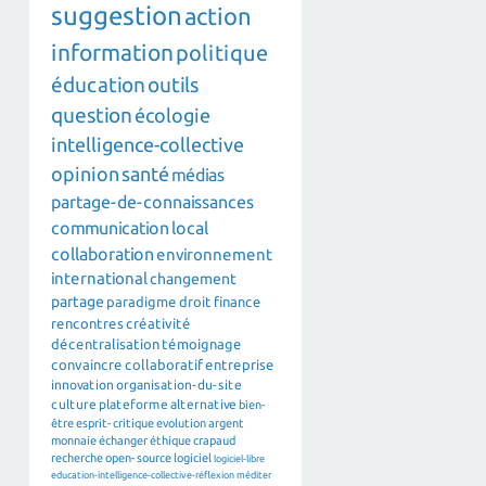
suggestion
action
information
politique
éducation
outils
question
écologie
intelligence-collective
opinion
santé
médias
partage-de-connaissances
communication
local
collaboration
environnement
international
changement
partage
paradigme
droit
finance
rencontres
créativité
décentralisation
témoignage
convaincre
collaboratif
entreprise
innovation
organisation-du-site
culture
plateforme
alternative
bien-
être
esprit-critique
evolution
argent
monnaie
échanger
éthique
crapaud
recherche
open-source
logiciel
logiciel-libre
education-intelligence-collective-réflexion
méditer