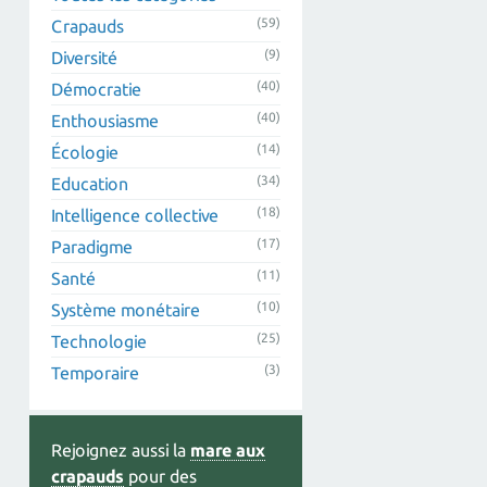
(59)
Crapauds
(9)
Diversité
(40)
Démocratie
(40)
Enthousiasme
(14)
Écologie
(34)
Education
(18)
Intelligence collective
(17)
Paradigme
(11)
Santé
(10)
Système monétaire
(25)
Technologie
(3)
Temporaire
Rejoignez aussi la
mare aux
crapauds
pour des