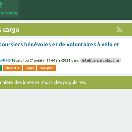
 une idée
 cargo
oursiers bénévoles et de volontaires à vélo et
MARINS
Tétard fou
(
7
points)
11-Mars-2021
dans
Intelligence collective
bicyclette
cargo
transport
ompléte des idées
ou
mots clés populaires
.