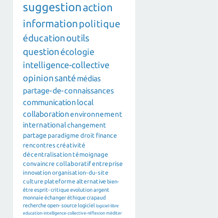
suggestion
action
information
politique
éducation
outils
question
écologie
intelligence-collective
opinion
santé
médias
partage-de-connaissances
communication
local
collaboration
environnement
international
changement
partage
paradigme
droit
finance
rencontres
créativité
décentralisation
témoignage
convaincre
collaboratif
entreprise
innovation
organisation-du-site
culture
plateforme
alternative
bien-
être
esprit-critique
evolution
argent
monnaie
échanger
éthique
crapaud
recherche
open-source
logiciel
logiciel-libre
education-intelligence-collective-réflexion
méditer