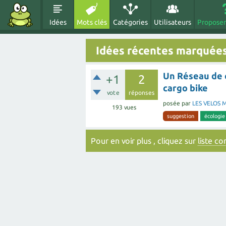
Idées
Mots clés
Catégories
Utilisateurs
Proposer
Idées récentes marquées
Un Réseau de c
+1
2
cargo bike
vote
réponses
posée
par
LES VELOS 
193
vues
suggestion
écologie
Pour en voir plus , cliquez sur
liste c