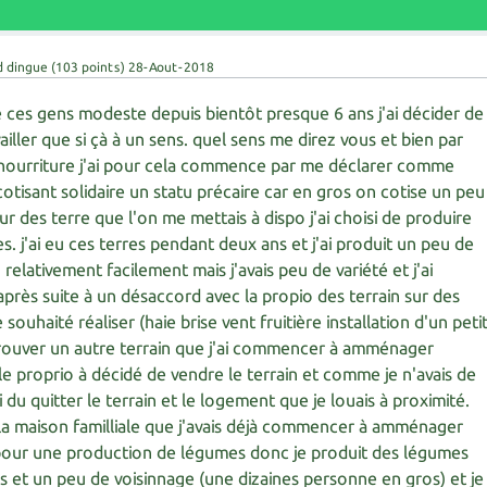
d dingue
(
103
points)
28-Aout-2018
 de ces gens modeste depuis bientôt presque 6 ans j'ai décider de
ailler que si çà à un sens. quel sens me direz vous et bien par
nourriture j'ai pour cela commence par me déclarer comme
otisant solidaire un statu précaire car en gros on cotise un peu
sur des terre que l'on me mettais à dispo j'ai choisi de produire
. j'ai eu ces terres pendant deux ans et j'ai produit un peu de
relativement facilement mais j'avais peu de variété et j'ai
près suite à un désaccord avec la propio des terrain sur des
uhaité réaliser (haie brise vent fruitière installation d'un peti
 à trouver un autre terrain que j'ai commencer à amménager
le proprio à décidé de vendre le terrain et comme je n'avais de
i du quitter le terrain et le logement que je louais à proximité.
 la maison familliale que j'avais déjà commencer à amménager
pour une production de légumes donc je produit des légumes
s et un peu de voisinnage (une dizaines personne en gros) et je