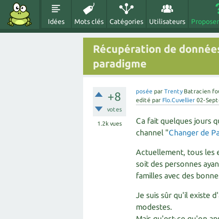
Idées
Mots clés
Catégories
Utilisateurs
Proposer
Récupération de donnée
paradigme
posée
par
Trenty
Batracien fo
+8
edité
par
Flo.Cuvellier
02-Sep
votes
Ca fait quelques jours q
1.2k
vues
channel "
Changer de P
Actuellement, tous les 
soit des personnes ayan
familles avec des bonnes
Je suis sûr qu'il exist
modestes.
Mais qu'est-ce qu'on a