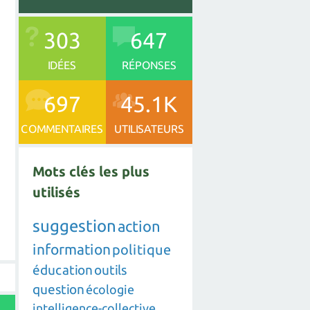
303
647
IDÉES
RÉPONSES
697
45.1K
COMMENTAIRES
UTILISATEURS
Mots clés les plus
utilisés
suggestion
action
information
politique
éducation
outils
question
écologie
intelligence-collective