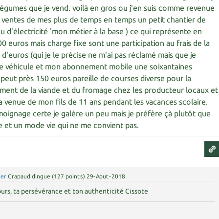
légumes que je vend. voilà en gros ou j'en suis comme revenue
 la ventes de mes plus de temps en temps un petit chantier de
u d'électricité 'mon métier à la base ) ce qui représente en
 euros mais charge fixe sont une participation au frais de la
d'euros (qui je le précise ne m'ai pas réclamé mais que je
e véhicule et mon abonnement mobile une soixantaines
 peut près 150 euros pareille de courses diverse pour la
ement de la viande et du fromage chez les producteur locaux et
la venue de mon fils de 11 ans pendant les vacances scolaire.
moignage certe je galère un peu mais je préfère çà plutôt que
e et un mode vie qui ne me convient pas.
ier
Crapaud dingue
(
127
points)
29-Aout-2018
urs, ta persévérance et ton authenticité Cissote