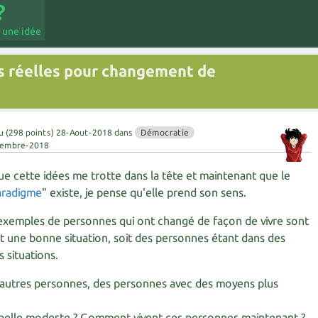
 une idée
s réelles pour changement de
u
(
298
points)
28-Aout-2018
dans
Démocratie
tembre-2018
ue cette idées me trotte dans la tête et maintenant que le
aradigme
" existe, je pense qu'elle prend son sens.
exemples de personnes qui ont changé de façon de vivre sont
t une bonne situation, soit des personnes étant dans des
 situations.
e d'autres personnes, des personnes avec des moyens plus
ppelle modeste ? Comment vivent ces personnes maintenant ?