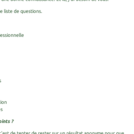
e liste de questions.
essionnelle
s
tion
es
ints ?
c'est de tenter de rester sur un résultat anonyme pour que