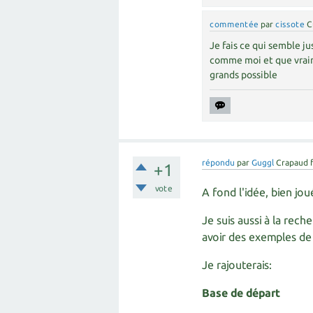
commentée
par
cissote
C
Je fais ce qui semble ju
comme moi et que vraim
grands possible
répondu
par
Guggl
Crapaud 
+1
vote
A fond l'idée, bien joué
Je suis aussi à la rec
avoir des exemples de 
Je rajouterais:
Base de départ