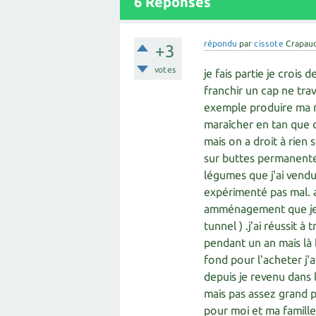
6
Réponses
répondu
par
cissote
Crapau
+3
votes
je fais partie je crois
franchir un cap ne trav
exemple produire ma 
maraîcher en tan que c
mais on a droit à rien 
sur buttes permanentes
légumes que j'ai vendu 
expérimenté pas mal. a
amménagement que je so
tunnel ) .j'ai réussit
pendant un an mais là 
fond pour l'acheter j'a
depuis je revenu dans
mais pas assez grand 
pour moi et ma famille