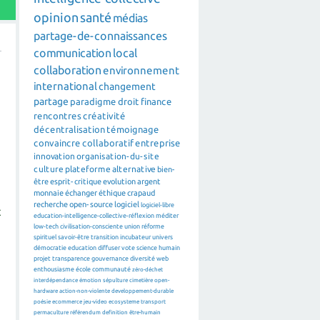
opinion
santé
médias
partage-de-connaissances
communication
local
collaboration
environnement
international
changement
partage
paradigme
droit
finance
rencontres
créativité
décentralisation
témoignage
convaincre
collaboratif
entreprise
innovation
organisation-du-site
culture
plateforme
alternative
bien-
être
esprit-critique
evolution
argent
monnaie
échanger
éthique
crapaud
recherche
open-source
logiciel
logiciel-libre
t
education-intelligence-collective-réflexion
méditer
low-tech
civilisation-consciente
union
réforme
spirituel
savoir-être
transition
incubateur
univers
démocratie
education
diffuser
vote
science
humain
projet
transparence
gouvernance
diversité
web
enthousiasme
école
communauté
zéro-déchet
interdépendance
émotion
sépulture
cimetière
open-
hardware
action-non-violente
developpement-durable
poésie
ecommerce
jeu-video
ecosysteme
transport
permaculture
référendum
definition
être-humain