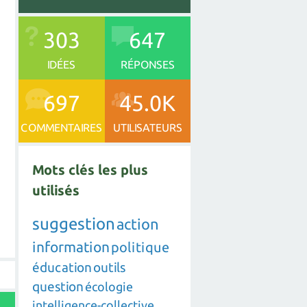
303
647
IDÉES
RÉPONSES
697
45.0K
COMMENTAIRES
UTILISATEURS
Mots clés les plus
utilisés
suggestion
action
information
politique
éducation
outils
question
écologie
intelligence-collective