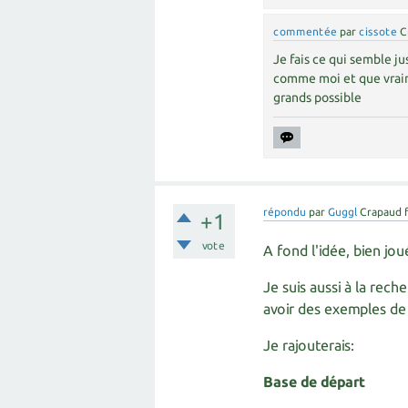
commentée
par
cissote
C
Je fais ce qui semble ju
comme moi et que vraim
grands possible
répondu
par
Guggl
Crapaud 
+1
vote
A fond l'idée, bien joué
Je suis aussi à la rec
avoir des exemples de 
Je rajouterais:
Base de départ