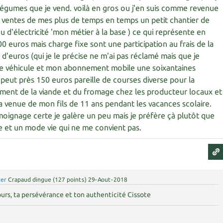
légumes que je vend. voilà en gros ou j'en suis comme revenue
 la ventes de mes plus de temps en temps un petit chantier de
u d'électricité 'mon métier à la base ) ce qui représente en
 euros mais charge fixe sont une participation au frais de la
d'euros (qui je le précise ne m'ai pas réclamé mais que je
e véhicule et mon abonnement mobile une soixantaines
 peut près 150 euros pareille de courses diverse pour la
ement de la viande et du fromage chez les producteur locaux et
la venue de mon fils de 11 ans pendant les vacances scolaire.
moignage certe je galère un peu mais je préfère çà plutôt que
e et un mode vie qui ne me convient pas.
ier
Crapaud dingue
(
127
points)
29-Aout-2018
urs, ta persévérance et ton authenticité Cissote