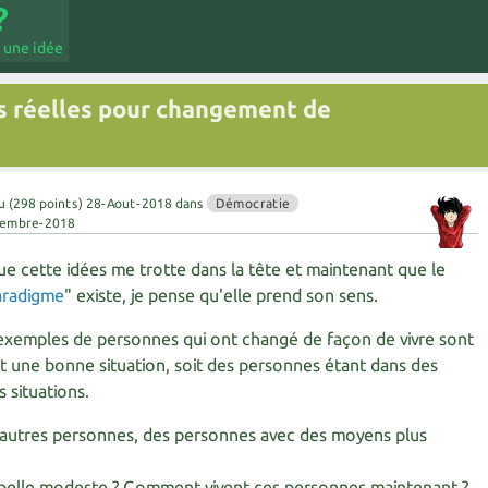
 une idée
s réelles pour changement de
u
(
298
points)
28-Aout-2018
dans
Démocratie
tembre-2018
ue cette idées me trotte dans la tête et maintenant que le
aradigme
" existe, je pense qu'elle prend son sens.
exemples de personnes qui ont changé de façon de vivre sont
t une bonne situation, soit des personnes étant dans des
 situations.
e d'autres personnes, des personnes avec des moyens plus
ppelle modeste ? Comment vivent ces personnes maintenant ?