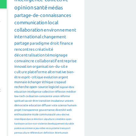
opinion
santé
médias
partage-de-connaissances
communication
local
collaboration
environnement
international
changement
partage
paradigme
droit
finance
rencontres
créativité
décentralisation
témoignage
convaincre
collaboratif
entreprise
innovation
organisation-du-site
culture
plateforme
alternative
bien-
être
esprit-critique
evolution
argent
monnaie
échanger
éthique
crapaud
recherche
open-source
logiciel
logiciel-libre
t
education-intelligence-collective-réflexion
méditer
low-tech
civilisation-consciente
union
réforme
spirituel
savoir-être
transition
incubateur
univers
démocratie
education
diffuser
vote
science
humain
projet
transparence
gouvernance
diversité
web
enthousiasme
école
communauté
zéro-déchet
interdépendance
émotion
sépulture
cimetière
open-
hardware
action-non-violente
developpement-durable
poésie
ecommerce
jeu-video
ecosysteme
transport
permaculture
référendum
definition
être-humain