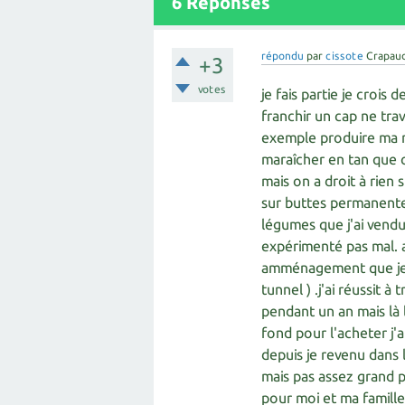
6
Réponses
répondu
par
cissote
Crapau
+3
votes
je fais partie je crois
franchir un cap ne trav
exemple produire ma 
maraîcher en tan que c
mais on a droit à rien 
sur buttes permanentes
légumes que j'ai vendu 
expérimenté pas mal. a
amménagement que je so
tunnel ) .j'ai réussit
pendant un an mais là 
fond pour l'acheter j'a
depuis je revenu dans
mais pas assez grand 
pour moi et ma famille