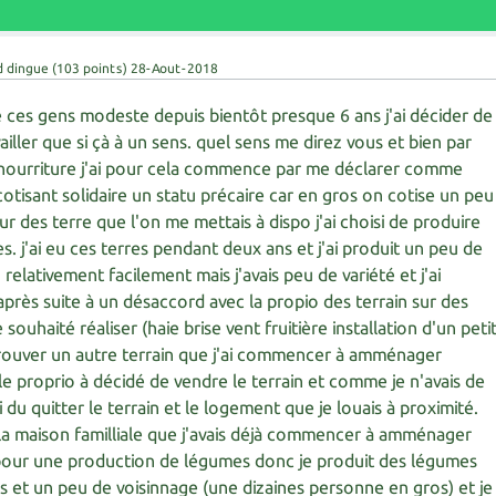
d dingue
(
103
points)
28-Aout-2018
 de ces gens modeste depuis bientôt presque 6 ans j'ai décider de
ailler que si çà à un sens. quel sens me direz vous et bien par
nourriture j'ai pour cela commence par me déclarer comme
otisant solidaire un statu précaire car en gros on cotise un peu
sur des terre que l'on me mettais à dispo j'ai choisi de produire
. j'ai eu ces terres pendant deux ans et j'ai produit un peu de
relativement facilement mais j'avais peu de variété et j'ai
près suite à un désaccord avec la propio des terrain sur des
uhaité réaliser (haie brise vent fruitière installation d'un peti
 à trouver un autre terrain que j'ai commencer à amménager
le proprio à décidé de vendre le terrain et comme je n'avais de
i du quitter le terrain et le logement que je louais à proximité.
 la maison familliale que j'avais déjà commencer à amménager
pour une production de légumes donc je produit des légumes
s et un peu de voisinnage (une dizaines personne en gros) et je