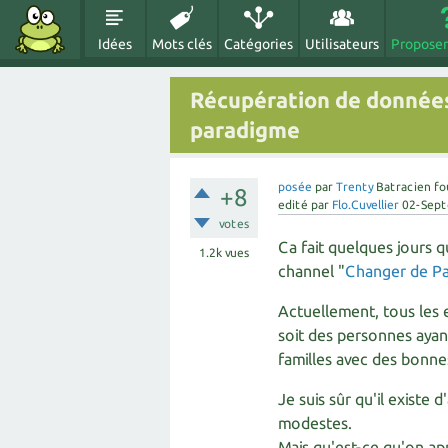
Idées
Mots clés
Catégories
Utilisateurs
Proposer
Récupération de donnée
paradigme
posée
par
Trenty
Batracien fo
+8
edité
par
Flo.Cuvellier
02-Sep
votes
Ca fait quelques jours q
1.2k
vues
channel "
Changer de P
Actuellement, tous les 
soit des personnes ayan
familles avec des bonnes
Je suis sûr qu'il exist
modestes.
Mais qu'est-ce qu'on a