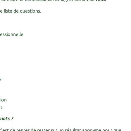
e liste de questions.
essionnelle
s
tion
es
ints ?
c'est de tenter de rester sur un résultat anonyme pour que