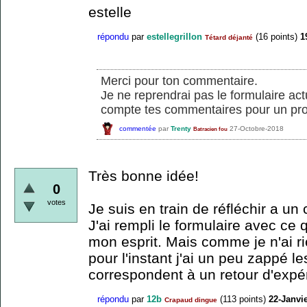
estelle
répondu
par
estellegrillon
(
16
points)
1
Tétard déjanté
Merci pour ton commentaire.
Je ne reprendrai pas le formulaire ac
compte tes commentaires pour un pro
commentée
par
Trenty
27-Octobre-2018
Batracien fou
Très bonne idée!
0
votes
Je suis en train de réfléchir a u
J'ai rempli le formulaire avec ce 
mon esprit. Mais comme je n'ai r
pour l'instant j'ai un peu zappé l
correspondent à un retour d'expé
répondu
par
12b
(
113
points)
22-Janvi
Crapaud dingue