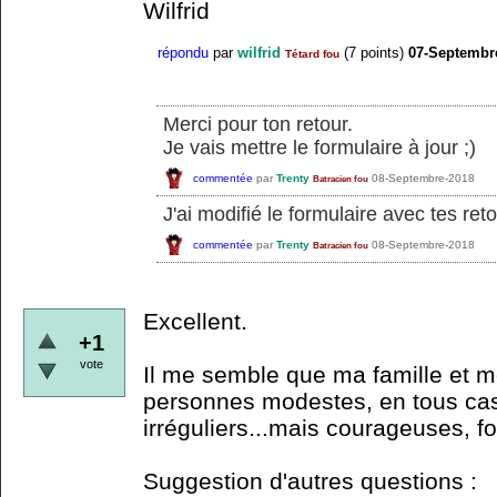
Wilfrid
répondu
par
wilfrid
(
7
points)
07-Septembr
Tétard fou
Merci pour ton retour.
Je vais mettre le formulaire à jour ;)
commentée
par
Trenty
08-Septembre-2018
Batracien fou
J'ai modifié le formulaire avec tes ret
commentée
par
Trenty
08-Septembre-2018
Batracien fou
Excellent.
+1
vote
Il me semble que ma famille et mo
personnes modestes, en tous ca
irréguliers...mais courageuses, fo
Suggestion d'autres questions :