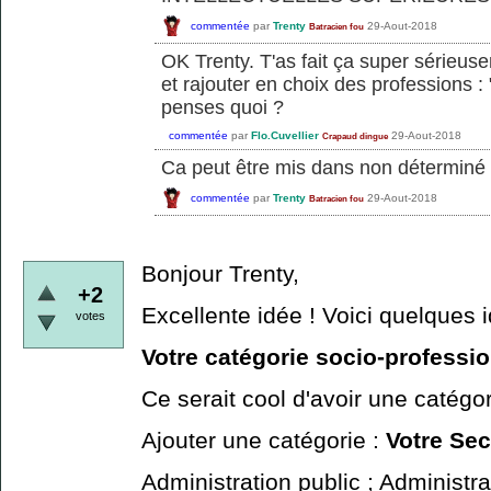
commentée
par
Trenty
29-Aout-2018
Batracien fou
OK Trenty. T'as fait ça super sérieus
et rajouter en choix des professions :
penses quoi ?
commentée
par
Flo.Cuvellier
29-Aout-2018
Crapaud dingue
Ca peut être mis dans non déterminé
commentée
par
Trenty
29-Aout-2018
Batracien fou
Bonjour Trenty,
+2
Excellente idée ! Voici quelques 
votes
Votre catégorie socio-professi
Ce serait cool d'avoir une catégor
Ajouter une catégorie :
Votre Sec
Administration public ; Administrat