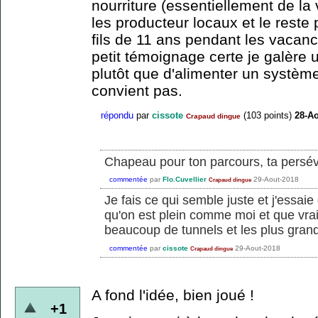
nourriture (essentiellement de la
les producteur locaux et le rest
fils de 11 ans pendant les vacanc
petit témoignage certe je galère 
plutôt que d'alimenter un systèm
convient pas.
répondu
par
cissote
(
103
points)
28-Ao
Crapaud dingue
Chapeau pour ton parcours, ta persév
commentée
par
Flo.Cuvellier
29-Aout-2018
Crapaud dingue
Je fais ce qui semble juste et j'essaie
qu'on est plein comme moi et que vra
beaucoup de tunnels et les plus gran
commentée
par
cissote
29-Aout-2018
Crapaud dingue
A fond l'idée, bien joué !
+1