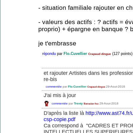
- situation familiale rajouter en 
- valeurs des actifs : ? actifs = é
proprio) + épargne en banque ? br
je t'embrasse
répondu
par
Flo.Cuvellier
(
127
points)
Crapaud dingue
et rajouter Artistes dans les professio
re-bis
commentée
par
Flo.Cuvellier
29-Aout-2018
Crapaud dingue
J'ai mis à jour
commentée
par
Trenty
29-Aout-2018
Batracien fou
D'après la liste là
http://www.ast74.fr/
csp-copie.pdf
Ca correspond à "CADRES ET PR
INTELLECTUELLES SUPERIEURES