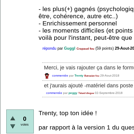
- les plus(+) gagnés (psychologiq
être, cohérence, autre etc..)
- Enrichissement personnel
- les moments difficiles (et points
voilà pour l'instant, peut-être qu
répondu
par
Guggl
(
59
points)
29-Aout-2
Crapaud fou
Merci, je vais rajouter ça dans le form
commentée
par
Trenty
29-Aout-2018
Batracien fou
et j'aurais ajouté -matériel dans pos
commentée
par
peggy
02-Septembre-2018
Tétard dingue
Trenty, top ton idée !
0
votes
par rapport à la version 1 du ques