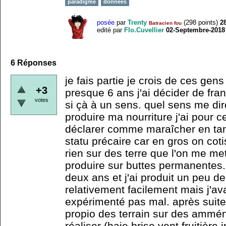
paradigme
données
posée
par
Trenty
(
298
points)
2
Batracien fou
edité
par
Flo.Cuvellier
02-Septembre-2018
6
Réponses
je fais partie je crois de ces ge
+3
presque 6 ans j'ai décider de fran
votes
si çà à un sens. quel sens me di
produire ma nourriture j'ai pour
déclarer comme maraîcher en tan 
statu précaire car en gros on cot
rien sur des terre que l'on me met
produire sur buttes permanentes. 
deux ans et j'ai produit un peu d
relativement facilement mais j'ava
expérimenté pas mal. après suite
propio des terrain sur des ammé
réaliser (haie brise vent fruitière i