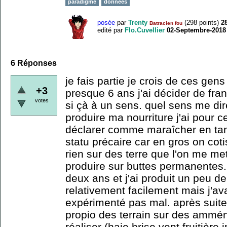
paradigme
données
posée
par
Trenty
(
298
points)
2
Batracien fou
edité
par
Flo.Cuvellier
02-Septembre-2018
6
Réponses
je fais partie je crois de ces ge
+3
presque 6 ans j'ai décider de fran
votes
si çà à un sens. quel sens me di
produire ma nourriture j'ai pour
déclarer comme maraîcher en tan 
statu précaire car en gros on cot
rien sur des terre que l'on me met
produire sur buttes permanentes. 
deux ans et j'ai produit un peu d
relativement facilement mais j'ava
expérimenté pas mal. après suite
propio des terrain sur des ammé
réaliser (haie brise vent fruitière i