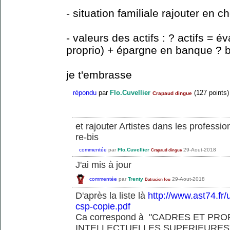
- situation familiale rajouter en 
- valeurs des actifs : ? actifs = é
proprio) + épargne en banque ? br
je t'embrasse
répondu
par
Flo.Cuvellier
(
127
points)
Crapaud dingue
et rajouter Artistes dans les professio
re-bis
commentée
par
Flo.Cuvellier
29-Aout-2018
Crapaud dingue
J'ai mis à jour
commentée
par
Trenty
29-Aout-2018
Batracien fou
D'après la liste là
http://www.ast74.fr/
csp-copie.pdf
Ca correspond à "CADRES ET PR
INTELLECTUELLES SUPERIEURES