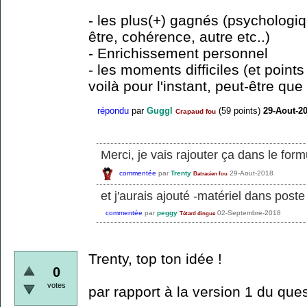
- les plus(+) gagnés (psychologiq
être, cohérence, autre etc..)
- Enrichissement personnel
- les moments difficiles (et points
voilà pour l'instant, peut-être qu
répondu
par
Guggl
(
59
points)
29-Aout-2
Crapaud fou
Merci, je vais rajouter ça dans le form
commentée
par
Trenty
29-Aout-2018
Batracien fou
et j'aurais ajouté -matériel dans pos
commentée
par
peggy
02-Septembre-2018
Tétard dingue
Trenty, top ton idée !
0
votes
par rapport à la version 1 du ques