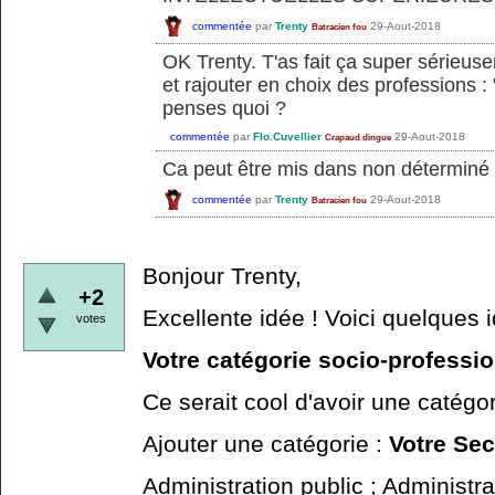
commentée
par
Trenty
29-Aout-2018
Batracien fou
OK Trenty. T'as fait ça super sérieus
et rajouter en choix des professions :
penses quoi ?
commentée
par
Flo.Cuvellier
29-Aout-2018
Crapaud dingue
Ca peut être mis dans non déterminé
commentée
par
Trenty
29-Aout-2018
Batracien fou
Bonjour Trenty,
+2
Excellente idée ! Voici quelques 
votes
Votre catégorie socio-professi
Ce serait cool d'avoir une catégor
Ajouter une catégorie :
Votre Sec
Administration public ; Administrat