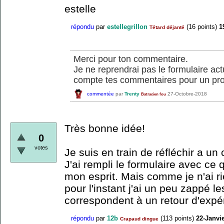
estelle
répondu
par
estellegrillon
(
16
points)
1
Tétard déjanté
Merci pour ton commentaire.
Je ne reprendrai pas le formulaire ac
compte tes commentaires pour un pro
commentée
par
Trenty
27-Octobre-2018
Batracien fou
Très bonne idée!
0
votes
Je suis en train de réfléchir a u
J'ai rempli le formulaire avec ce 
mon esprit. Mais comme je n'ai r
pour l'instant j'ai un peu zappé l
correspondent à un retour d'expé
répondu
par
12b
(
113
points)
22-Janvi
Crapaud dingue