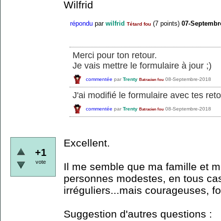
Wilfrid
répondu
par
wilfrid
(
7
points)
07-Septembr
Tétard fou
Merci pour ton retour.
Je vais mettre le formulaire à jour ;)
commentée
par
Trenty
08-Septembre-2018
Batracien fou
J'ai modifié le formulaire avec tes ret
commentée
par
Trenty
08-Septembre-2018
Batracien fou
Excellent.
+1
vote
Il me semble que ma famille et mo
personnes modestes, en tous ca
irréguliers...mais courageuses, fo
Suggestion d'autres questions :