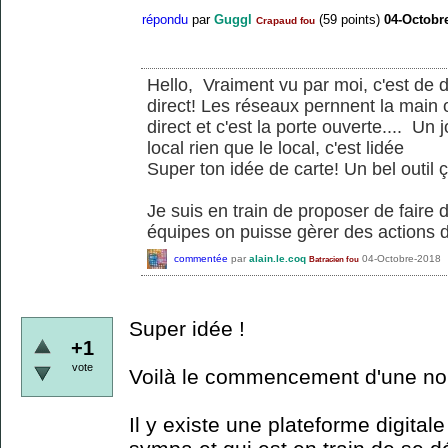
répondu
par
Guggl
(
59
points)
04-Octobr
Crapaud fou
Hello, Vraiment vu par moi, c'est de d
direct! Les réseaux pernnent la main 
direct et c'est la porte ouverte.... Un 
local rien que le local, c'est lidée
Super ton idée de carte! Un bel outil ç
Je suis en train de proposer de faire 
équipes on puisse gèrer des actions d
commentée
par
alain.le.coq
04-Octobre-2018
Batracien fou
Super idée !
+1
vote
Voilà le commencement d'une nouve
Il y existe une plateforme digita