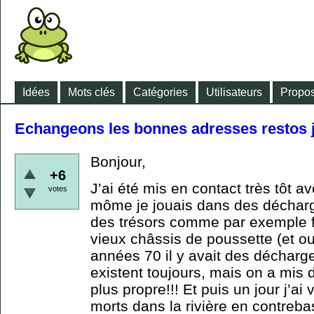
Idées
Mots clés
Catégories
Utilisateurs
Propos
Echangeons les bonnes adresses restos j
Bonjour,
+6
J’ai été mis en contact très tôt av
votes
môme je jouais dans des décharge
des trésors comme par exemple f
vieux châssis de poussette (et ou
années 70 il y avait des décharge
existent toujours, mais on a mis d
plus propre!!! Et puis un jour j’a
morts dans la rivière en contreba