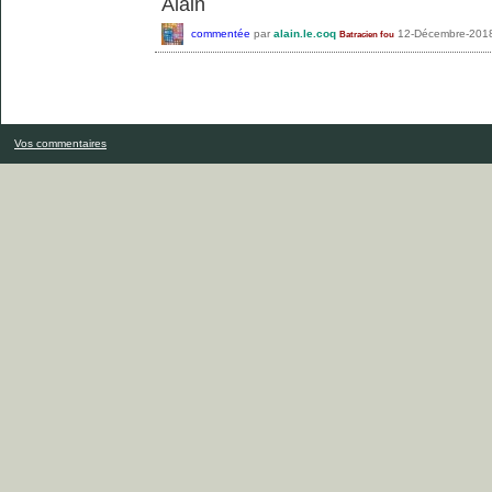
Alain
commentée
par
alain.le.coq
12-Décembre-201
Batracien fou
Vos commentaires