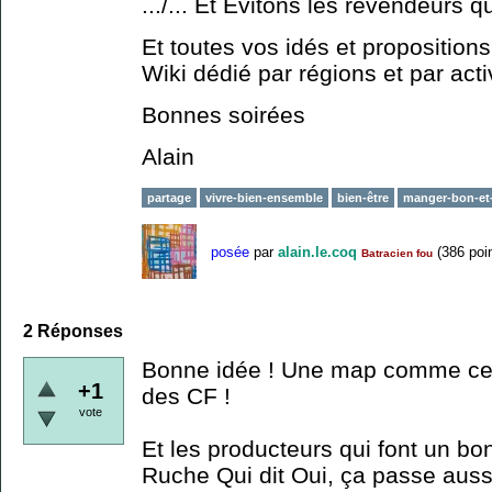
.../... Et Evitons les revendeurs q
Et toutes vos idés et propositions
Wiki dédié par régions et par activ
Bonnes soirées
Alain
partage
vivre-bien-ensemble
bien-être
manger-bon-et
posée
par
alain.le.coq
(
386
poin
Batracien fou
2
Réponses
Bonne idée ! Une map comme cell
+1
des CF !
vote
Et les producteurs qui font un bon
Ruche Qui dit Oui, ça passe auss