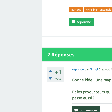
partage
vivre-bien-ensemble
2
Réponses
répondu
par
Guggl
Crapaud 
+1
vote
Bonne idée ! Une map 
Et les producteurs qui 
passe aussi ?