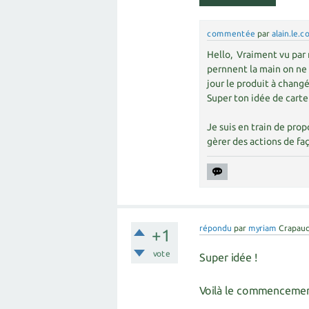
commentée
par
alain.le.c
Hello, Vraiment vu par 
pernnent la main on ne c
jour le produit à changé 
Super ton idée de carte!
Je suis en train de pro
gèrer des actions de fa
répondu
par
myriam
Crapaud
+1
vote
Super idée !
Voilà le commencement 