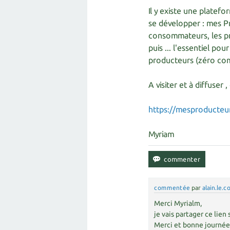
Il y existe une platef
se développer : mes Pr
consommateurs, les pro
puis ... l'essentiel po
producteurs (zéro com
A visiter et à diffuser
https://mesproducteur
Myriam
commentée
par
alain.le.c
Merci Myrialm,
je vais partager ce lien
Merci et bonne journé