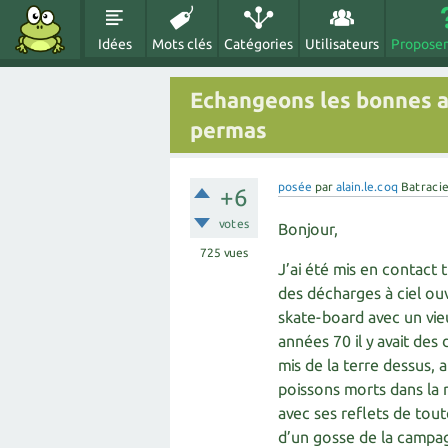
Idées
Mots clés
Catégories
Utilisateurs
Proposer
Echangeons les bonnes ad
permas
posée
par
alain.le.coq
Batraci
+6
votes
Bonjour,
725
vues
J’ai été mis en contact 
des décharges à ciel ou
skate-board avec un vie
années 70 il y avait des
mis de la terre dessus, a
poissons morts dans la ri
avec ses reflets de tout
d’un gosse de la campagn