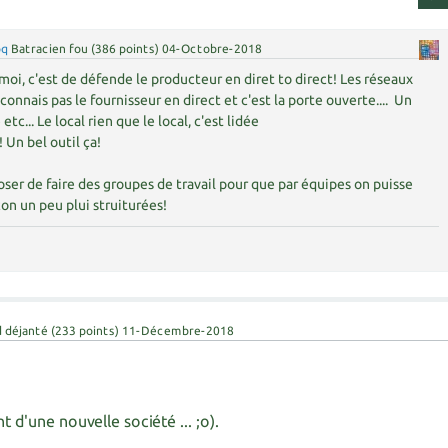
oq
Batracien fou
(
386
points)
04-Octobre-2018
moi, c'est de défende le producteur en diret to direct! Les réseaux
onnais pas le fournisseur en direct et c'est la porte ouverte.... Un
etc... Le local rien que le local, c'est lidée
 Un bel outil ça!
poser de faire des groupes de travail pour que par équipes on puisse
çon un peu plui struiturées!
 déjanté
(
233
points)
11-Décembre-2018
d'une nouvelle société ... ;o).