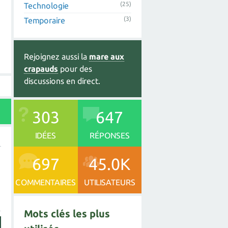
(25)
Technologie
(3)
Temporaire
Rejoignez aussi la
mare aux
crapauds
pour des
discussions en direct.
303
647
IDÉES
RÉPONSES
697
45.0K
COMMENTAIRES
UTILISATEURS
Mots clés les plus