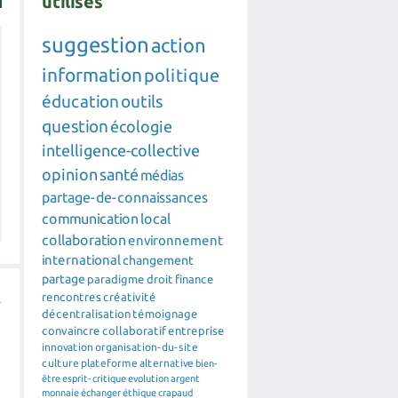
utilisés
suggestion
action
information
politique
éducation
outils
question
écologie
intelligence-collective
opinion
santé
médias
partage-de-connaissances
communication
local
collaboration
environnement
international
changement
partage
paradigme
droit
finance
rencontres
créativité
décentralisation
témoignage
convaincre
collaboratif
entreprise
innovation
organisation-du-site
culture
plateforme
alternative
bien-
être
esprit-critique
evolution
argent
monnaie
échanger
éthique
crapaud