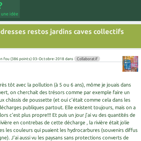
 une idée
resses restos jardins caves collectifs
en fou
(
386
points)
03-Octobre-2018
dans
Collaboratif
très tôt avec la pollution (à 5 ou 6 ans), môme je jouais dans
vert, on cherchait des trésors comme par exemple faire un
ux châssis de poussette (et oui c’était comme cela dans les
 décharges publiques partout. Elle existent toujours, mais on a
lors c'est plus propre!!! Et puis un jour j’ai vu des quantités de
vière en contrebas de cette décharge , la rivière était jolie
es les couleurs qui puaient les hydrocarbures (souvenirs diffus
e). J'ai aussi vu les paysans sans protections converts de