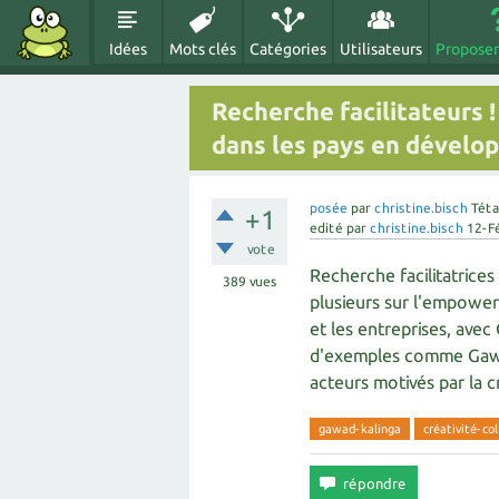
Idées
Mots clés
Catégories
Utilisateurs
Proposer
Recherche facilitateurs !
dans les pays en dévelo
posée
par
christine.bisch
Téta
+1
edité
par
christine.bisch
12-F
vote
Recherche facilitatrices 
389
vues
plusieurs sur l'empower
et les entreprises, avec
d'exemples comme Gawad 
acteurs motivés par la cr
gawad-kalinga
créativité-col