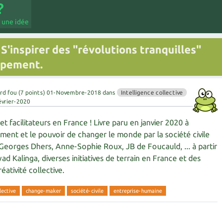
 une idée
 S'inspirer des "révolutions tranquilles"
ppement.
rd fou
(
7
points)
01-Novembre-2018
dans
Intelligence collective
évrier-2020
et facilitateurs en France ! Livre paru en janvier 2020 à
ment et le pouvoir de changer le monde par la société civile
 Georges Dhers, Anne-Sophie Roux, JB de Foucauld, ... à partir
Kalinga, diverses initiatives de terrain en France et des
éativité collective.
lective
change-maker
société-civile
entreprise-humaine