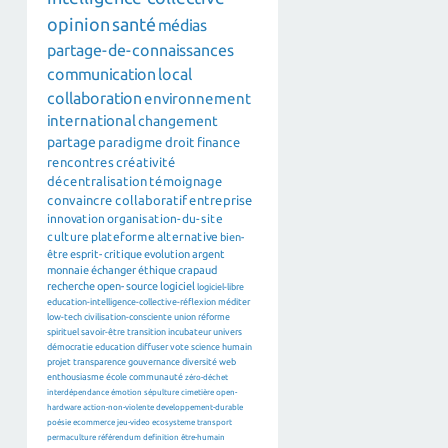
opinion
santé
médias
partage-de-connaissances
communication
local
collaboration
environnement
international
changement
partage
paradigme
droit
finance
rencontres
créativité
décentralisation
témoignage
convaincre
collaboratif
entreprise
innovation
organisation-du-site
culture
plateforme
alternative
bien-
être
esprit-critique
evolution
argent
monnaie
échanger
éthique
crapaud
recherche
open-source
logiciel
logiciel-libre
education-intelligence-collective-réflexion
méditer
low-tech
civilisation-consciente
union
réforme
spirituel
savoir-être
transition
incubateur
univers
démocratie
education
diffuser
vote
science
humain
projet
transparence
gouvernance
diversité
web
enthousiasme
école
communauté
zéro-déchet
interdépendance
émotion
sépulture
cimetière
open-
hardware
action-non-violente
developpement-durable
poésie
ecommerce
jeu-video
ecosysteme
transport
permaculture
référendum
definition
être-humain