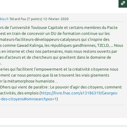
.bisch
Tétard fou
(
7
points)
12-Février-2020
rs de l'université Toulouse Capitole et certains membres du Pacte
est en train de concevoir un DU de formation continue sur les
ateurs-faciliteurs-développeurs-catalyseurs qui s'inspire des
es comme Gawad Kalinga, les républiques gandhiennes, TZCLD, ... Nous
en interne et chez nos partenaires, mais nous restons ouverts par
s d'acteurs et de chercheurs qui gravitent dans le domaine de
.
nieries qui facilitent l'empowerment et la créativité citoyenne nous
ement car nous pensons que là se trouvent les vrais gisements
ter la métamorphose humaniste…
 Dhers qui vient de paraître : Le pouvoir d'agir des citoyens, comment
 activités, des emplois (
https://livre.fnac.com/a13186319/Georges-
ir-des-citoyens#omnsearchpos=1
)