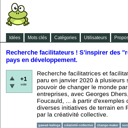
Idées
Mots clés
Catégories
Utilisateurs
Propos
Recherche facilitateurs ! S'inspirer des "
pays en développement.
Recherche facilitatrices et facilit
+1
paru en janvier 2020 à plusieurs
vote
pouvoir de changer le monde par l
entreprises, avec Georges Dhers
Foucauld, ... à partir d'exempl
diverses initiatives de terrain en
par la créativité collective.
gawad-kalinga
créativité-collective
change-maker
soci