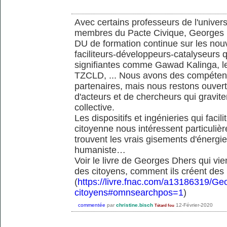
Avec certains professeurs de l'univers
membres du Pacte Civique, Georges D
DU de formation continue sur les nou
faciliteurs-développeurs-catalyseurs q
signifiantes comme Gawad Kalinga, l
TZCLD, ... Nous avons des compétenc
partenaires, mais nous restons ouver
d'acteurs et de chercheurs qui gravite
collective.
Les dispositifs et ingénieries qui facil
citoyenne nous intéressent particuli
trouvent les vrais gisements d'énerg
humaniste…
Voir le livre de Georges Dhers qui vien
des citoyens, comment ils créent des l
(
https://livre.fnac.com/a13186319/Ge
citoyens#omnsearchpos=1
)
commentée
par
christine.bisch
12-Février-2020
Tétard fou