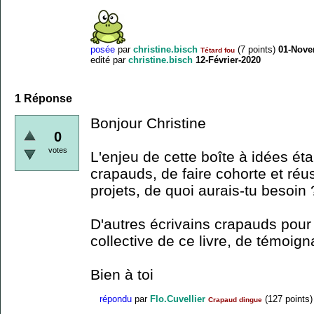
posée
par
christine.bisch
(
7
points)
01-Nove
Tétard fou
edité
par
christine.bisch
12-Février-2020
1
Réponse
Bonjour Christine
0
votes
L'enjeu de cette boîte à idées éta
crapauds, de faire cohorte et réuss
projets, de quoi aurais-tu besoin 
D'autres écrivains crapauds pour p
collective de ce livre, de témoign
Bien à toi
répondu
par
Flo.Cuvellier
(
127
points)
Crapaud dingue