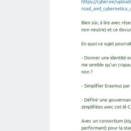
https://cyber.ee/uploa
road_and_cybernetica_
Bien sûr, à lire avec ré
non neutre) et ce docum
En quoi ce sujet pourra
- Donner une identité e
me semble qu'un crapaud
non ?
- Simplifier Erasmus pa
- Définir une gouverna
simplifiées avec cet Id-
Avec un consortium (st
performant) pour la sta