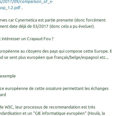
ds/2017/09/comparison_of_x-
uxp_1.2.pdf
.
serves car Cynernetica est partie prenante (donc forcément
ent date déjà de 03/2017 (donc cela a pu évoluer).
it intéresser un Crapaud Fou ?
uropéenne au citoyens des pays qui compose cette Europe. Il
 se sent plus européen que français/belge/espagnol etc...
r exemple
nce européenne de cette ossature permettant les échanges
Card
yle W3C, leur processus de recommandation est très
ndardisation et un "GIE informatique européen" (Houlà, la