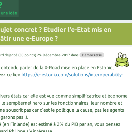
 une idée
sujet concret ? Etudier l'e-Etat mis en
âtir une e-Europe ?
rd déjanté
(
30
points)
29-Décembre-2017
dans
Démocratie
entendu parler de la X-Road mise en place en Estonie,
ivez ce lien
https://e-estonia.com/solutions/interoperability-
ivers états car elle est vue comme simplificatrice et économe
 le sempiternel haro sur les fonctionnaires, leur nombre et
ne souscrit pas car c'est le politique la cause, pas les agents
égarons pas !).
 (en Finlande) est estimé à 2% du PIB par an, vous pensez
rd Philippe s'y intéresse