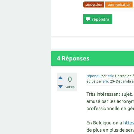
suggestion
communication
4
Réponses
répondu
par
eric
Batracien 
0
edité
par
eric
29-Décembre
votes
Très Intéressant sujet. 
amusé par les acronym
professionnelle en gén
En Belgique on a
http
de plus en plus de serv