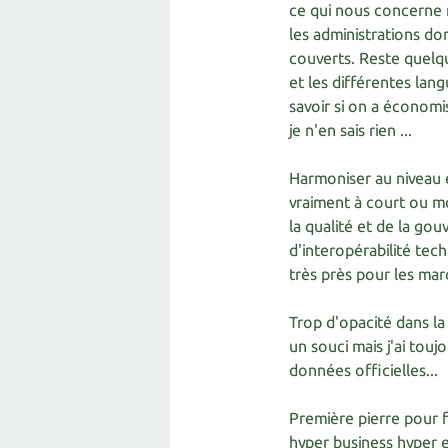
ce qui nous concerne m
les administrations don
couverts. Reste quelqu
et les différentes lang
savoir si on a économi
je n'en sais rien ...
Harmoniser au niveau e
vraiment à court ou mo
la qualité et de la go
d'interopérabilité te
très près pour les marc
Trop d'opacité dans la
un souci mais j'ai touj
données officielles...
Première pierre pour 
hyper business hyper e