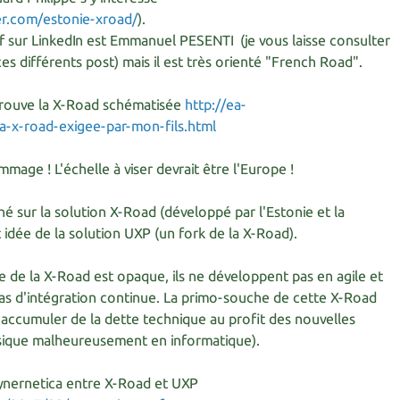
ier.com/estonie-xroad/
).
tif sur LinkedIn est Emmanuel PESENTI (je vous laisse consulter
ces différents post) mais il est très orienté "French Road".
trouve la X-Road schématisée
http://ea-
la-x-road-exigee-par-mon-fils.html
age ! L'échelle à viser devrait être l'Europe !
ché sur la solution X-Road (développé par l'Estonie et la
t idée de la solution UXP (un fork de la X-Road).
 de la X-Road est opaque, ils ne développent pas en agile et
 pas d'intégration continue. La primo-souche de cette X-Road
u accumuler de la dette technique au profit des nouvelles
ssique malheureusement en informatique).
Cynernetica entre X-Road et UXP