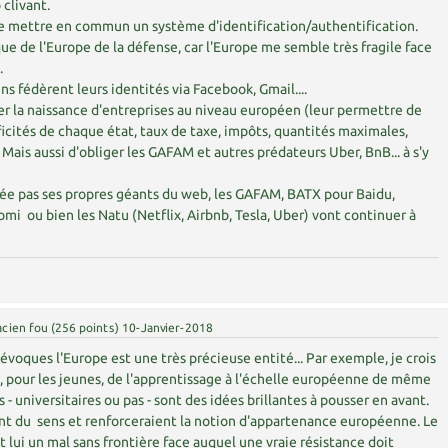
 clivant.
e mettre en commun un système d'identification/authentification.
que de l'Europe de la défense, car l'Europe me semble très fragile face
.
ens fédèrent leurs identités via Facebook, Gmail....
er la naissance d'entreprises au niveau européen (leur permettre de
icités de chaque état, taux de taxe, impôts, quantités maximales,
.). Mais aussi d'obliger les GAFAM et autres prédateurs Uber, BnB... à s'y
 crée pas ses propres géants du web, les GAFAM, BATX pour Baidu,
omi ou bien les Natu (Netflix, Airbnb, Tesla, Uber) vont continuer à
acien fou
(
256
points)
10-Janvier-2018
évoques l'Europe est une très précieuse entité... Par exemple, je crois
rs, pour les jeunes, de l'apprentissage à l'échelle européenne de même
- universitaires ou pas - sont des idées brillantes à pousser en avant.
ont du sens et renforceraient la notion d'appartenance européenne. Le
 lui un mal sans frontière face auquel une vraie résistance doit