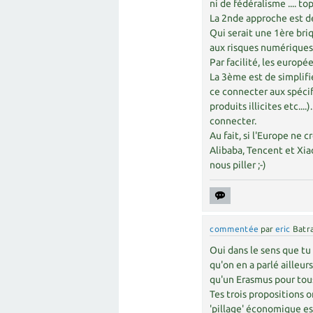
ni de fédéralisme .... top
La 2nde approche est d
Qui serait une 1ère bri
aux risques numériques
Par facilité, les europé
La 3ème est de simplifi
ce connecter aux spécif
produits illicites etc...
connecter.
Au fait, si l'Europe ne
Alibaba, Tencent et Xia
nous piller ;-)
commentée
par
eric
Batr
Oui dans le sens que tu 
qu'on en a parlé ailleu
qu'un Erasmus pour tous 
Tes trois propositions 
'pillage' économique est