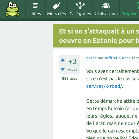
Idées
Mots clés
Catégories
Utilisateurs
Proposer
Et si on s'attaquait à un 
oeuvre en Estonie pour b
posée
par
JeffDeBourges
Téta
+3
votes
Vous avez certainement 
si ce n'est pas le cas su
882
vues
services/x-road/
.
Cette démarche attire d
en temps humain (et oui
leurs règles...auquel ne 
de l'état, mais ne nous 
Vu que le gain escompté
bien que notre PM Edoua