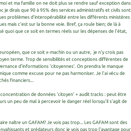
oi et ma famille on ne doit plus se rendre sauf exception dans
c je dirais que 90 à 95% des services administratifs et civils sont
es problèmes d'interopérabilité entre les différents ministères
ues mais c'est sur la bonne voie. Bref, ça roule bien; de là à
sé quoi que ce soit en termes réels sur les dépenses de l'état,
uropéen, que ce soit x-machin ou un autre, je n'y crois pas
yen terme. Trop de sensibilités et conceptions différentes de
uvernance d'informations 'citoyennes'. On prendra le manque
chnique comme excuse pour ne pas harmoniser. Je l'ai vécu de
hés financiers...
 concentration de données 'citoyen' + audit tracks : peut être
ours un peu de mal à percevoir le danger réel lorsqu'il s'agit de
faire naître un GAFAM? Je vois pas trop... Les GAFAM sont des
nvahissants et prédateurs donc je vois pas trop l'avantage pour