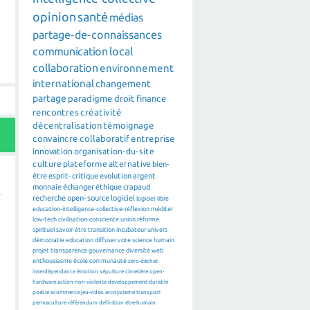
opinion
santé
médias
partage-de-connaissances
communication
local
collaboration
environnement
international
changement
partage
paradigme
droit
finance
rencontres
créativité
décentralisation
témoignage
convaincre
collaboratif
entreprise
innovation
organisation-du-site
culture
plateforme
alternative
bien-
être
esprit-critique
evolution
argent
monnaie
échanger
éthique
crapaud
recherche
open-source
logiciel
logiciel-libre
education-intelligence-collective-réflexion
méditer
low-tech
civilisation-consciente
union
réforme
spirituel
savoir-être
transition
incubateur
univers
démocratie
education
diffuser
vote
science
humain
projet
transparence
gouvernance
diversité
web
enthousiasme
école
communauté
zéro-déchet
interdépendance
émotion
sépulture
cimetière
open-
hardware
action-non-violente
developpement-durable
poésie
ecommerce
jeu-video
ecosysteme
transport
permaculture
référendum
definition
être-humain