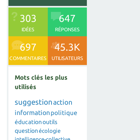
303
647
IDÉES
RÉPONSES
697
45.3K
COMMENTAIRES
UTILISATEURS
Mots clés les plus
utilisés
suggestion
action
information
politique
éducation
outils
question
écologie
intelligence-collective