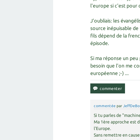
l'europe si c'est pour 
J'oubliais: les évangé
source inépuisable de
fils dépend de la fren
épisode.
Si ma réponse un peu p
besoin que l'on me con
européenne ;-) ...
commentée
par
JeffDeBo
Si tu parles de "machin
Ma 1ère approche est d
l'Europe.
Sans remettre en cause 