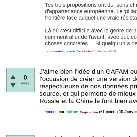
Tes trois propositions ont du sens et 
d'appartenance européenne. Le 'pilla
frontière face auquel une vraie résista
Là où c'est difficile avec le genre de p
comment aller de l'avant, avec qui, c
choses concrètes ... Si quelqu'un a d
commentée
par
eric
10-Janvier-2018
Batracien fou
J'aime bien l'idée d'un GAFAM eu
0
l'occasion de créer une version d
votes
respectueuse de nos données pri
source, et qui permette de mieux c
Russie et la Chine le font bien 
répondu
par
cjobim
(
51
points)
10-Janvie
Crapaud fou