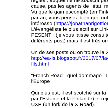
règles...auquel ne ne souscrit pas 
cause, pas les agents de l'état, 
Vu que le gain escompté (en Fin
par an, vous pensez bien que no
intéresse (
https://jonathanrigotti
L'évangéliste le plus actif sur L
PESENTI (je vous laisse consulter
différents post) mais il est très o
Un de ses posts où on trouve la
http://ea-is.blogspot.fr/2017/07/
fils.html
"French Road", quel dommage ! L'é
l'Europe !
Qui plus est, il est scotché sur 
par l'Estonie et la Finlande) et rej
UXP (un fork de la X-Road).