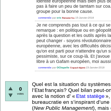
identité européenne mais bien plus dé
pas à faire un peu de tamtam sur coa.
groupe pour la bonne cause.
commentée
par
eric
15-Janvier-2018
Batracien fou
Je ne comprends pas tout à ce qui se 
remarque : en politique ou en géopoli
après la question et les outils après l
peut changer - soyons révolutionnaires
européenne, avec les difficultés décis
qu'on est parti pour n'attendre qu'un 
pessimiste, sur ce coup-là. Et j'avou
libre à un Gafam européen, moi aussi
commentée
par
OChapelle
15-Janvier-2018
Crapaud déjanté
Quel est la situation du systèmes
0
l’Etat français? Quel bilan peut-
votes
avec la notion d’ «
Etat statège
»,
bureaucratie en s’inspirant d’une
(
New Public Management
), mais