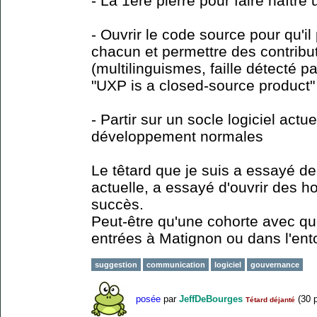
- La 1ère pierre pour faire naît
- Ouvrir le code source pour qu'il
chacun et permettre des contribu
(multilinguismes, faille détecté par
"UXP is a closed-source product"
- Partir sur un socle logiciel act
développement normales
Le têtard que je suis a essayé de
actuelle, a essayé d'ouvrir des h
succès.
Peut-être qu'une cohorte avec qu
entrées à Matignon ou dans l'en
suggestion
communication
logiciel
gouvernance
posée
par
JeffDeBourges
(
30
p
Tétard déjanté