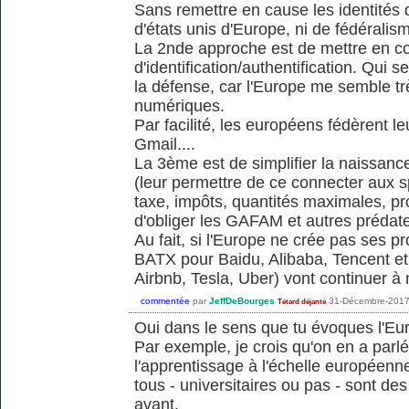
Sans remettre en cause les identités 
d'états unis d'Europe, ni de fédéralisme
La 2nde approche est de mettre en 
d'identification/authentification. Qui 
la défense, car l'Europe me semble trè
numériques.
Par facilité, les européens fédèrent l
Gmail....
La 3ème est de simplifier la naissanc
(leur permettre de ce connecter aux s
taxe, impôts, quantités maximales, produ
d'obliger les GAFAM et autres prédate
Au fait, si l'Europe ne crée pas ses
BATX pour Baidu, Alibaba, Tencent et 
Airbnb, Tesla, Uber) vont continuer à n
commentée
par
JeffDeBourges
31-Décembre-201
Tétard déjanté
Oui dans le sens que tu évoques l'Euro
Par exemple, je crois qu'on en a parlé
l'apprentissage à l'échelle europée
tous - universitaires ou pas - sont de
avant.