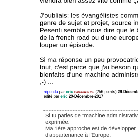
viendra bien assez vite comme ç
J'oubliais: les évangélistes comm
genre de sujet et projet, source 
Pesenti semble nous dire que le 
de la french road ou d'une europe-
louper un épisode.
Si ma réponse un peu provocatric
tout, c'est parce que j'ai besoin
bienfaits d'une machine administ
;-) ...
répondu
par
eric
(
256
points)
29-Décemb
Batracien fou
edité
par
eric
29-Décembre-2017
Si tu parles de "machine administrati
exprimée.
Ma 1ère approche est de développer l
d'appartenance à l'Europe.