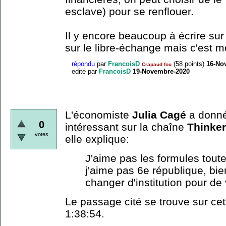
esclave) pour se renflouer.
Il y encore beaucoup à écrire sur
sur le libre-échange mais c'est m
répondu
par
FrancoisD
(
58
points)
16-No
Crapaud fou
edité
par
FrancoisD
19-Novembre-2020
L'économiste
Julia Cagé
a donné
0
intéressant sur la chaîne
Thinke
votes
elle explique:
J'aime pas les formules toute
j'aime pas 6e république, bie
changer d'institution pour de 
Le passage cité se trouve sur ce
1:38:54.