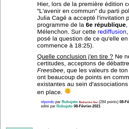
Hier, lors de la première éditio
"L'avenir en commun" du parti pol
Julia Cagé a accepté l'invitation 
programme de la
6e république
,
Mélenchon. Sur cette
rediffusion
,
posé la question de ce qu'elle en
commence à 18:25).
Quelle conclusion j'en tire ?
Ne no
certitudes, acceptons de débattre
Freesbee
, que les valeurs de to
ont beaucoup de points en commu
existantes au sein d'associations 
en place.
répondu
par
Rubujeto
(
284
points)
08-Fé
Batracien fou
edité
par
Rubujeto
08-Février-2021