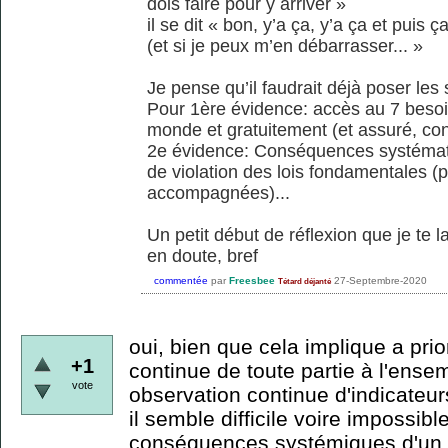
dois faire pour y arriver »
il se dit « bon, y’a ça, y’a ça et puis 
(et si je peux m’en débarrasser... »
Je pense qu’il faudrait déjà poser le
Pour 1ère évidence: accès au 7 besoi
monde et gratuitement (et assuré, cont
2e évidence: Conséquences systémati
de violation des lois fondamentales (p
accompagnées)...
Un petit début de réflexion que je te 
en doute, bref
commentée
par
Freesbee
27-Septembre-2020
Tétard déjanté
oui, bien que cela implique a prio
+1
continue de toute partie à l'ens
vote
observation continue d'indicateu
il semble difficile voire impossibl
conséquences systémiques d'un c