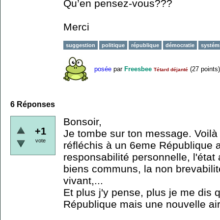
Qu’en pensez-vous???
Merci
suggestion
politique
république
démocratie
systém
posée
par
Freesbee
(
27
points)
Tétard déjanté
6
Réponses
Bonsoir,
+1
Je tombe sur ton message. Voilà
vote
réfléchis à un 6eme République 
responsabilité personnelle, l'état 
biens communs, la non brevabilit
vivant,...
Et plus j'y pense, plus je me dis
République mais une nouvelle air