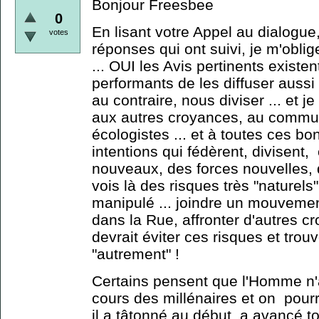
Bonjour Freesbee
0
En lisant votre Appel au dialogue,
votes
réponses qui ont suivi, je m'obli
... OUI les Avis pertinents exist
performants de les diffuser aussi 
au contraire, nous diviser ... et j
aux autres croyances, au comm
écologistes ... et à toutes ces b
intentions qui fédèrent, divisen
nouveaux, des forces nouvelles, d
vois là des risques très "naturels
manipulé ... joindre un mouvement
dans la Rue, affronter d'autres cr
devrait éviter ces risques et trou
"autrement" !
Certains pensent que l'Homme n
cours des millénaires et on pourrai
il a tâtonné au début, a avancé 