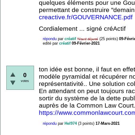
quelques éléments pour une Gou
permettant de construire "demain
creactive.fr/GOUVERNANCE.pdf
Cordialement ... signé créActif
répondu
par
créatif
(
25
points)
09-Févri
Tétard déjanté
edité
par
créatif
09-Février-2021
ton idée est bonne, il faut en eff
0
modèle pyramidal et récupérer no
votes
représentativité.. Une solution co
En attendant on peut toujours ra
sortir du système de la dette pub
auprès de la Common Law Court.
https://www.commonlawcourt.co
répondu
par
Hel974
(
3
points)
17-Mars-2021