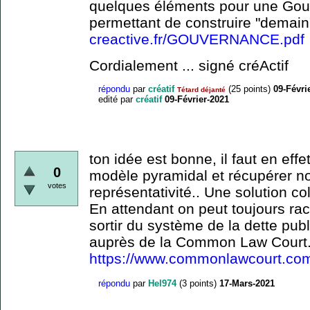
quelques éléments pour une Gou
permettant de construire "demain
creactive.fr/GOUVERNANCE.pdf
Cordialement ... signé créActif
répondu
par
créatif
(
25
points)
09-Févri
Tétard déjanté
edité
par
créatif
09-Février-2021
ton idée est bonne, il faut en eff
0
modèle pyramidal et récupérer no
votes
représentativité.. Une solution co
En attendant on peut toujours ra
sortir du système de la dette pub
auprès de la Common Law Court.
https://www.commonlawcourt.co
répondu
par
Hel974
(
3
points)
17-Mars-2021