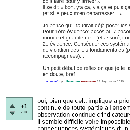
dois faire pour y arriver »
il se dit « bon, y’a ça, y’a ça et puis 
(et si je peux m’en débarrasser... »
Je pense qu’il faudrait déjà poser le
Pour 1ère évidence: accès au 7 besoi
monde et gratuitement (et assuré, cont
2e évidence: Conséquences systémati
de violation des lois fondamentales (p
accompagnées)...
Un petit début de réflexion que je te 
en doute, bref
commentée
par
Freesbee
27-Septembre-2020
Tétard déjanté
oui, bien que cela implique a prio
+1
continue de toute partie à l'ens
vote
observation continue d'indicateu
il semble difficile voire impossibl
conséquences systémiques d'un c