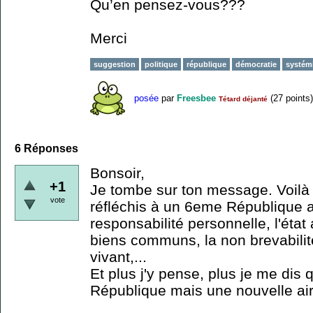
Qu’en pensez-vous???
Merci
suggestion
politique
république
démocratie
systém
posée
par
Freesbee
(
27
points)
Tétard déjanté
6
Réponses
Bonsoir,
+1
Je tombe sur ton message. Voilà
vote
réfléchis à un 6eme République 
responsabilité personnelle, l'état 
biens communs, la non brevabilit
vivant,...
Et plus j'y pense, plus je me dis
République mais une nouvelle air