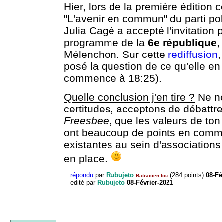
Hier, lors de la première éditio
"L'avenir en commun" du parti pol
Julia Cagé a accepté l'invitation 
programme de la
6e république
,
Mélenchon. Sur cette
rediffusion
,
posé la question de ce qu'elle en
commence à 18:25).
Quelle conclusion j'en tire ?
Ne no
certitudes, acceptons de débattre
Freesbee
, que les valeurs de to
ont beaucoup de points en commu
existantes au sein d'associations 
en place.
répondu
par
Rubujeto
(
284
points)
08-Fé
Batracien fou
edité
par
Rubujeto
08-Février-2021