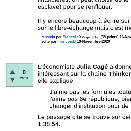
esclave) pour se renflouer.
Il y encore beaucoup à écrire sur
sur le libre-échange mais c'est m
répondu
par
FrancoisD
(
58
points)
16-No
Crapaud fou
edité
par
FrancoisD
19-Novembre-2020
L'économiste
Julia Cagé
a donné
0
intéressant sur la chaîne
Thinke
votes
elle explique:
J'aime pas les formules toute
j'aime pas 6e république, bie
changer d'institution pour de 
Le passage cité se trouve sur ce
1:38:54.