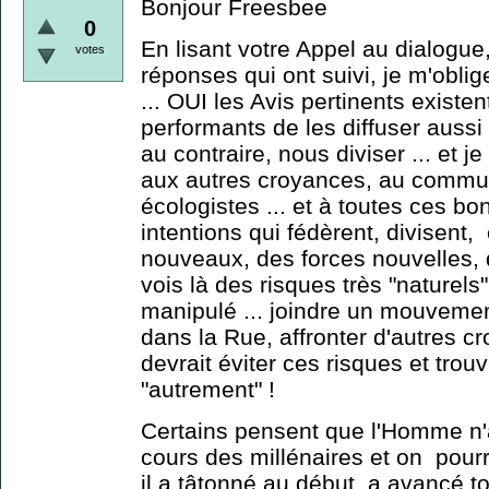
Bonjour Freesbee
0
En lisant votre Appel au dialogue,
votes
réponses qui ont suivi, je m'obli
... OUI les Avis pertinents exist
performants de les diffuser aussi 
au contraire, nous diviser ... et j
aux autres croyances, au comm
écologistes ... et à toutes ces b
intentions qui fédèrent, divisen
nouveaux, des forces nouvelles, d
vois là des risques très "naturels
manipulé ... joindre un mouvement
dans la Rue, affronter d'autres cr
devrait éviter ces risques et trou
"autrement" !
Certains pensent que l'Homme n
cours des millénaires et on pourrai
il a tâtonné au début, a avancé 