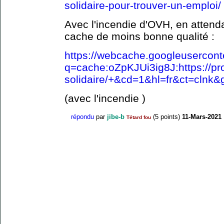
solidaire-pour-trouver-un-emploi/
Avec l'incendie d'OVH, en attenda
cache de moins bonne qualité :
https://webcache.googleusercon
q=cache:oZpKJUi3ig8J:https://pro
solidaire/+&cd=1&hl=fr&ct=clnk&g
(avec l'incendie )
répondu
par
jibe-b
(
5
points)
11-Mars-2021
Tétard fou