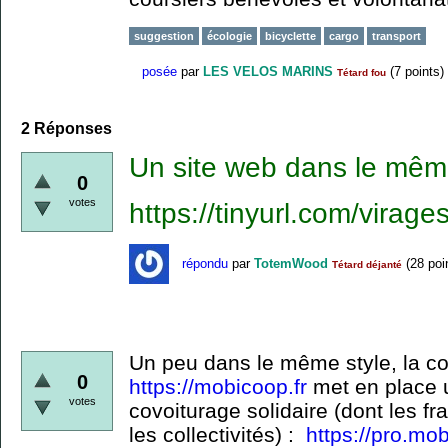
suggestion
écologie
bicyclette
cargo
transport
posée
par
LES VELOS MARINS
(
7
points)
Tétard fou
2
Réponses
Un site web dans le même
0
votes
https://tinyurl.com/virage
répondu
par
TotemWood
(
28
poi
Tétard déjanté
Un peu dans le même style, la c
0
https://mobicoop.fr
met en place 
votes
covoiturage solidaire (dont les f
les collectivités) :
https://pro.mo