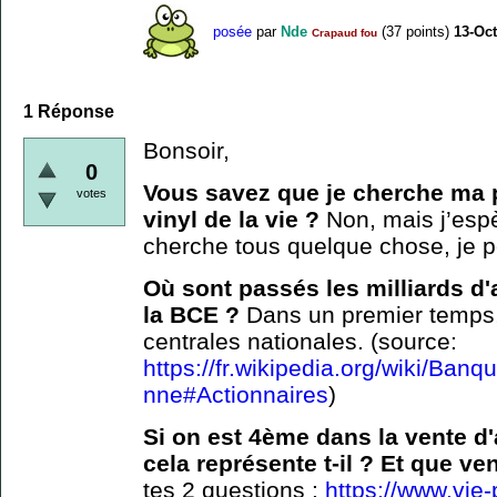
posée
par
Nde
(
37
points)
13-Oc
Crapaud fou
1
Réponse
Bonsoir,
0
Vous savez que je cherche ma 
votes
vinyl de la vie ?
Non, mais j’espè
cherche tous quelque chose, je 
Où sont passés les milliards d
la BCE ?
Dans un premier temps
centrales nationales. (source:
https://fr.wikipedia.org/wiki/B
nne#Actionnaires
)
Si on est 4ème dans la vente d
cela représente t-il ? Et que ve
tes 2 questions :
https://www.vie-