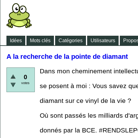
Idées
Mots clés
Catégories
Utilisateurs
Propos
A la recherche de la pointe de diamant
Dans mon cheminement intellectu
0
votes
se posent à moi : Vous savez qu
diamant sur ce vinyl de la vie ?
Où sont passés les milliards d'a
donnés par la BCE. #RENDSL