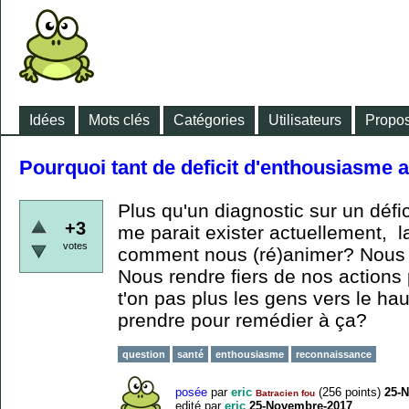
Idées
Mots clés
Catégories
Utilisateurs
Propos
Pourquoi tant de deficit d'enthousiasme 
Plus qu'un diagnostic sur un défi
+3
me parait exister actuellement, la
votes
comment nous (ré)animer? Nous 
Nous rendre fiers de nos actions 
t'on pas plus les gens vers le ha
prendre pour remédier à ça?
question
santé
enthousiasme
reconnaissance
posée
par
eric
(
256
points)
25-
Batracien fou
edité
par
eric
25-Novembre-2017