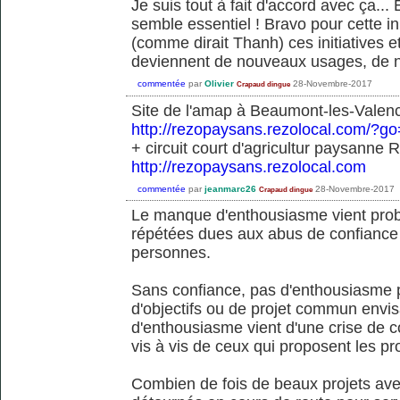
Je suis tout à fait d'accord avec ça...
semble essentiel ! Bravo pour cette ini
(comme dirait Thanh) ces initiatives e
deviennent de nouveaux usages, de 
commentée
par
Olivier
28-Novembre-2017
Crapaud dingue
Site de l'amap à Beaumont-les-Valen
http://rezopaysans.rezolocal.com/?g
+ circuit court d'agricultur paysanne
http://rezopaysans.rezolocal.com
commentée
par
jeanmarc26
28-Novembre-2017
Crapaud dingue
Le manque d'enthousiasme vient prob
répétées dues aux abus de confiance 
personnes.
Sans confiance, pas d'enthousiasme po
d'objectifs ou de projet commun env
d'enthousiasme vient d'une crise de 
vis à vis de ceux qui proposent les p
Combien de fois de beaux projets avec