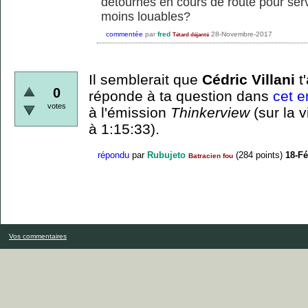
détournés en cours de route pour serv
moins louables?
commentée
par
fred
28-Novembre-2017
Tétard déjanté
Il semblerait que
Cédric Villani
t'
0
réponde à ta question dans
cet e
votes
à l'émission
Thinkerview
(sur la 
à 1:15:33).
répondu
par
Rubujeto
(
284
points)
18-Fé
Batracien fou
Vos commentaires