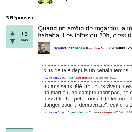
3
Réponses
Quand on arrête de regarder la té
+3
hahaha. Les infos du 20h, c'est d
votes
répondu
par
mose
(
349
points)
25
Batracien fou
plus de télé depuis un certain temps...
commentée
par
fred
28-Novembre-2017
Tétard déjanté
30 ans sans télé. Toujours vivant. Le
un martien, ne comprennent pas, ne c
possible. Un petit conseil de lecture :
danger pour la démocratie", éditions 
commentée
par
Appolonius de Zante
07-Juin-201
Tétard déjanté