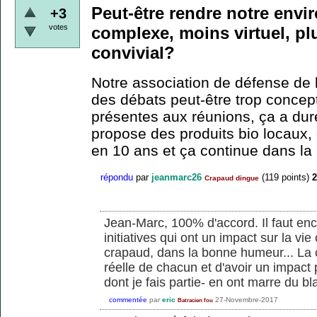
Peut-être rendre notre env
+3
votes
complexe, moins virtuel, pl
convivial?
Notre association de défense de 
des débats peut-être trop concep
présentes aux réunions, ça a dur
propose des produits bio locaux, 
en 10 ans et ça continue dans l
répondu
par
jeanmarc26
(
119
points)
Crapaud dingue
Jean-Marc, 100% d'accord. Il faut en
initiatives qui ont un impact sur la vi
crapaud, dans la bonne humeur... La cl
réelle de chacun et d'avoir un impact p
dont je fais partie- en ont marre du b
commentée
par
eric
27-Novembre-2017
Batracien fou