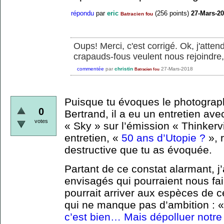
répondu
par
eric
(
256
points)
27-Mars-2
Batracien fou
Oups! Merci, c'est corrigé. Ok, j'atte
crapauds-fous veulent nous rejoindre,
commentée
par
christin
27-Mars-2018
Batracien fou
Puisque tu évoques le photograp
0
Bertrand, il a eu un entretien av
votes
« Sky » sur l’émission « Thinkervi
entretien, «
50 ans d’Utopie ?
», 
destructive que tu as évoquée.
Partant de ce constat alarmant, j
envisagés qui pourraient nous fair
pourrait arriver aux espèces de c
qui ne manque pas d’ambition : 
c’est bien… Mais dépolluer notre 