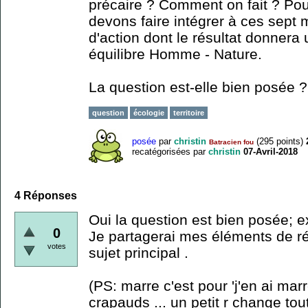
précaire ? Comment on fait ? Pou
devons faire intégrer à ces sept m
d'action dont le résultat donnera 
équilibre Homme - Nature.
La question est-elle bien posée ?
question
écologie
territoire
posée
par
christin
(
295
points)
Batracien fou
recatégorisées
par
christin
07-Avril-2018
4
Réponses
Oui la question est bien posée; ex
0
Je partagerai mes éléments de r
votes
sujet principal .
(PS: marre c'est pour 'j'en ai marr
crapauds ... un petit r change tout