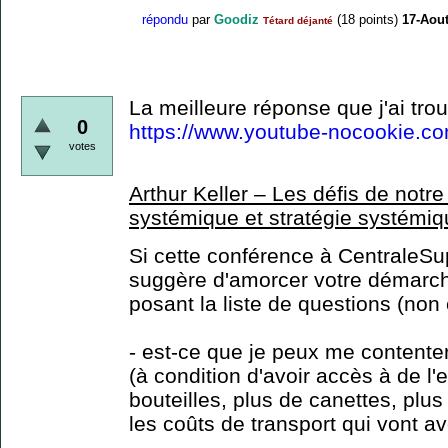
répondu
par
Goodiz
(
18
points)
17-Aou
Tétard déjanté
La meilleure réponse que j'ai trouv
0
https://www.youtube-nocookie
votes
Arthur Keller – Les défis de notre
systémique et stratégie systémi
Si cette conférence à CentraleSup
suggère d'amorcer votre démarc
posant la liste de questions (non
- est-ce que je peux me contenter
(à condition d'avoir accès à de l'e
bouteilles, plus de canettes, plu
les coûts de transport qui vont a