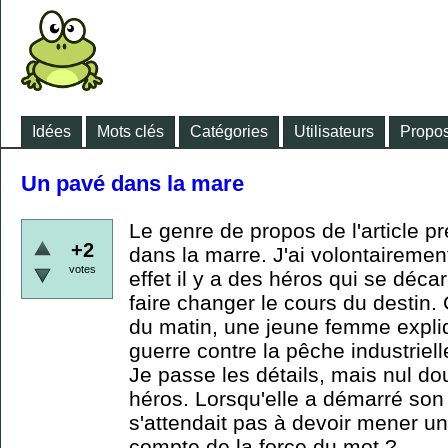
Idées
Mots clés
Catégories
Utilisateurs
Propos
Un pavé dans la mare
Le genre de propos de l'article p
+2
dans la marre. J'ai volontairement
votes
effet il y a des héros qui se déc
faire changer le cours du destin.
du matin, une jeune femme expliq
guerre contre la pêche industriell
Je passe les détails, mais nul d
héros. Lorsqu'elle a démarré son 
s'attendait pas à devoir mener u
compte de la force du mot ?