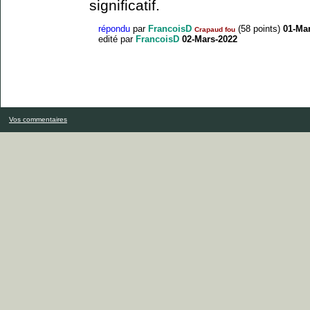
significatif.
répondu
par
FrancoisD
(
58
points)
01-Ma
Crapaud fou
edité
par
FrancoisD
02-Mars-2022
Vos commentaires