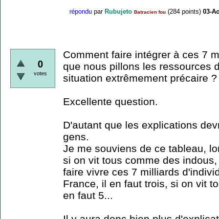
répondu
par
Rubujeto
(
284
points)
03-Ao
Batracien fou
Comment faire intégrer à ces 7 mil
0
que nous pillons les ressources 
votes
situation extrêmement précaire ?
Excellente question.
D'autant que les explications devr
gens.
Je me souviens de ce tableau, lo
si on vit tous comme des indous, 
faire vivre ces 7 milliards d'indi
France, il en faut trois, si on vit
en faut 5...
Il y aura donc bien plus d'explicat